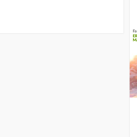
Fa
E
M