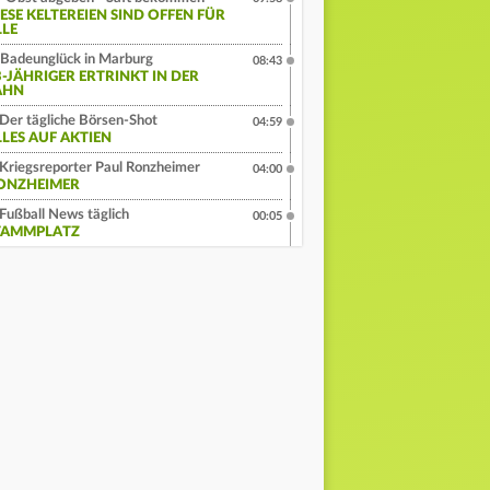
IESE KELTEREIEN SIND OFFEN FÜR
LLE
Badeunglück in Marburg
08:43
3-JÄHRIGER ERTRINKT IN DER
AHN
Der tägliche Börsen-Shot
04:59
LLES AUF AKTIEN
Kriegsreporter Paul Ronzheimer
04:00
ONZHEIMER
Fußball News täglich
00:05
TAMMPLATZ