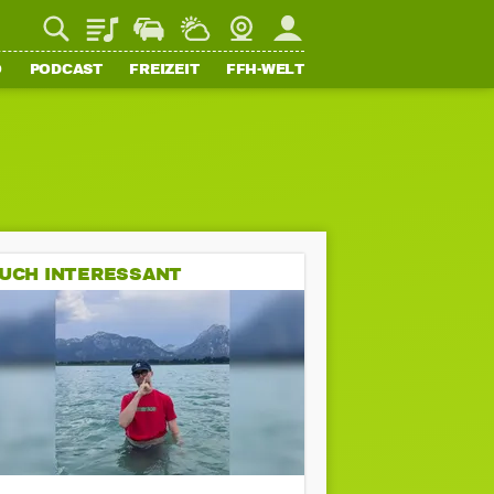
Playlist
Staupilot
Wetter
Webcam
Mein FFH
O
PODCAST
FREIZEIT
FFH-WELT
UCH INTERESSANT