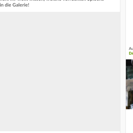
in die Galerie!
Au
D