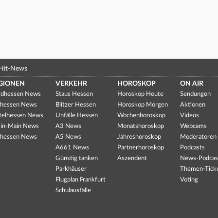
Hit-News
GIONEN
VERKEHR
HOROSKOP
ON AIR
dhessen News
Staus Hessen
Horoskop Heute
Sendungen
hessen News
Blitzer Hessen
Horoskop Morgen
Aktionen
telhessen News
Unfälle Hessen
Wochenhoroskop
Videos
in-Main News
A3 News
Monatshoroskop
Webcams
hessen News
A5 News
Jahreshoroskop
Moderatoren
A661 News
Partnerhoroskop
Podcasts
Günstig tanken
Aszendent
News-Podcas
Parkhäuser
Themen-Tick
Flugplan Frankfurt
Voting
Schulausfälle