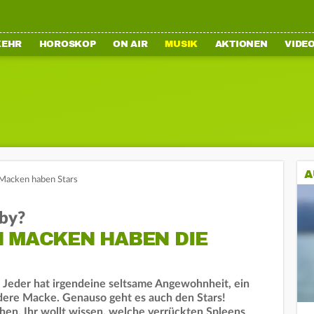
KEHR
HOROSKOP
ON AIR
MUSIK
AKTIONEN
VIDE
A
Macken haben Stars
by?
N MACKEN HABEN DIE
e. Jeder hat irgendeine seltsame Angewohnheit, ein
ere Macke. Genauso geht es auch den Stars!
hen. Ihr wollt wissen, welche verrückten Spleens