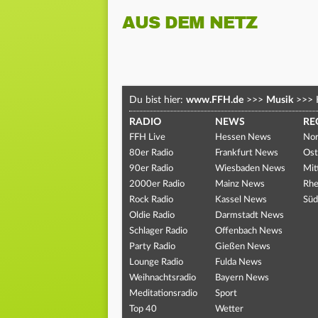
AUS DEM NETZ
Du bist hier:
www.FFH.de
>>>
Musik
>>>
RADIO
NEWS
RE
FFH Live
Hessen News
Nor
80er Radio
Frankfurt News
Ost
90er Radio
Wiesbaden News
Mit
2000er Radio
Mainz News
Rhe
Rock Radio
Kassel News
Süd
Oldie Radio
Darmstadt News
Schlager Radio
Offenbach News
Party Radio
Gießen News
Lounge Radio
Fulda News
Weihnachtsradio
Bayern News
Meditationsradio
Sport
Top 40
Wetter