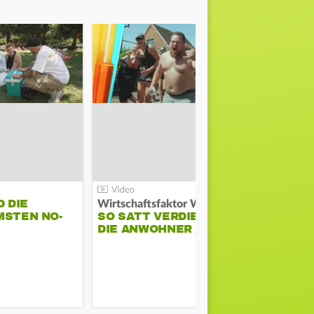
D DIE
Wirtschaftsfaktor Wacken:
MSTEN NO-
SO SATT VERDIENEN
AMIRA ALY
DIE ANWOHNER AM…
UNS IHRE 
SCHEN