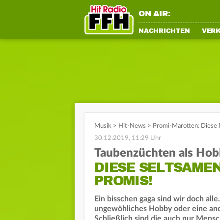
ON AIR:
NACHRICHTEN
VER
Musik
>
Hit-News
>
Promi-Marotten: Diese 
30.12.2019, 11:29 Uhr
Taubenzüchten als Hob
DIESE SELTSAME
PROMIS!
Ein bisschen gaga sind wir doch all
ungewöhliches Hobby oder eine and
Schließlich sind die auch nur Mensc