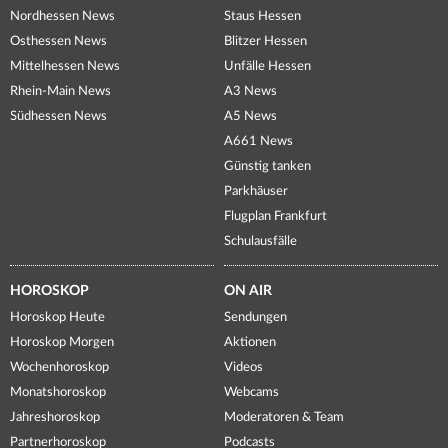
Nordhessen News
Staus Hessen
Osthessen News
Blitzer Hessen
Mittelhessen News
Unfälle Hessen
Rhein-Main News
A3 News
Südhessen News
A5 News
A661 News
Günstig tanken
Parkhäuser
Flugplan Frankfurt
Schulausfälle
HOROSKOP
ON AIR
Horoskop Heute
Sendungen
Horoskop Morgen
Aktionen
Wochenhoroskop
Videos
Monatshoroskop
Webcams
Jahreshoroskop
Moderatoren & Team
Partnerhoroskop
Podcasts