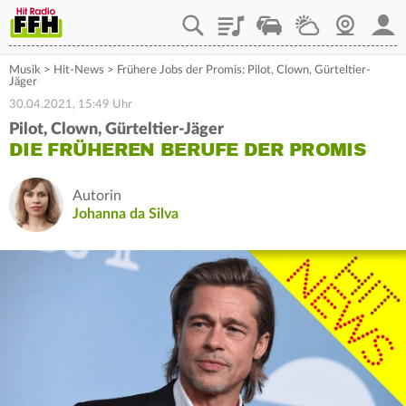
Playlist
Staupilot
Wetter
Webcam
Mein
Musik
>
Hit-News
>
Frühere Jobs der Promis: Pilot, Clown, Gürteltier-
Jäger
30.04.2021, 15:49 Uhr
Pilot, Clown, Gürteltier-Jäger
DIE FRÜHEREN BERUFE DER PROMIS
Autorin
Johanna da Silva