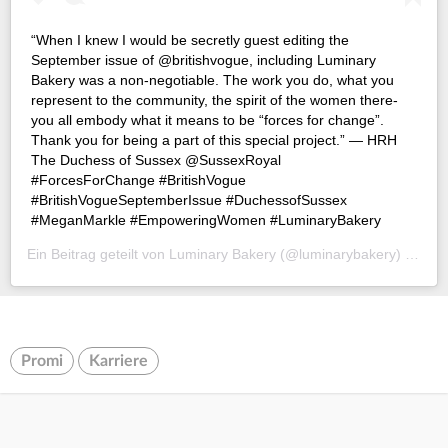
“When I knew I would be secretly guest editing the
September issue of @britishvogue, including Luminary
Bakery was a non-negotiable. The work you do, what you
represent to the community, the spirit of the women there-
you all embody what it means to be “forces for change”.
Thank you for being a part of this special project.” — HRH
The Duchess of Sussex @SussexRoyal⠀ ⠀
#ForcesForChange #BritishVogue
#BritishVogueSeptemberIssue #DuchessofSussex
#MeganMarkle #EmpoweringWomen #LuminaryBakery
Ein Beitrag geteilt von
Luminary Bakery
(@luminarybakery) am
Au
Promi
Karriere