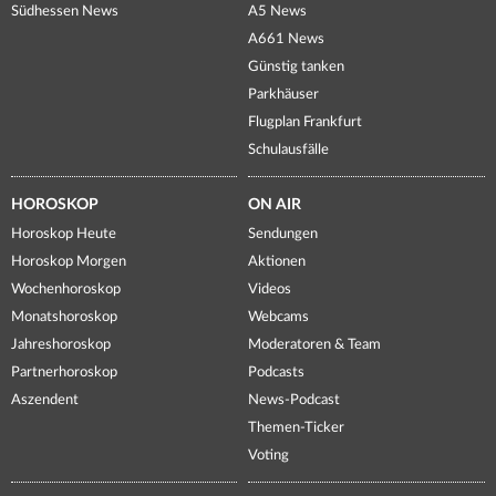
Südhessen News
A5 News
A661 News
Günstig tanken
Parkhäuser
Flugplan Frankfurt
Schulausfälle
HOROSKOP
ON AIR
Horoskop Heute
Sendungen
Horoskop Morgen
Aktionen
Wochenhoroskop
Videos
Monatshoroskop
Webcams
Jahreshoroskop
Moderatoren & Team
Partnerhoroskop
Podcasts
Aszendent
News-Podcast
Themen-Ticker
Voting