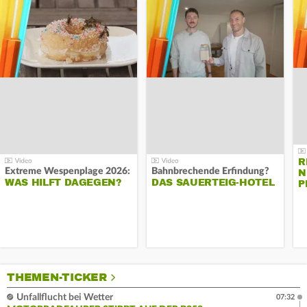
R
Extreme Wespenplage 2026:
Bahnbrechende Erfindung?
N
WAS HILFT DAGEGEN?
DAS SAUERTEIG-HOTEL
P
THEMEN-TICKER
Unfallflucht bei Wetter
07:32