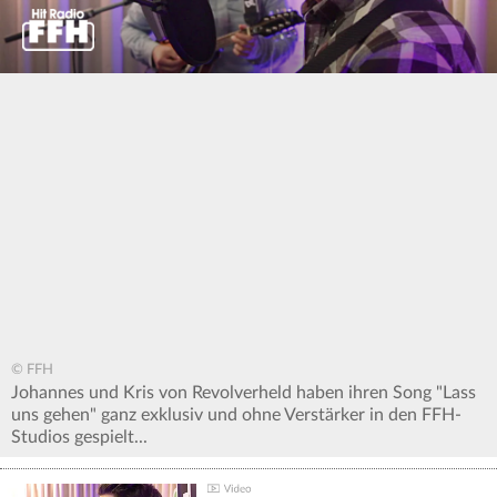
0
seconds
of
0
seconds
© FFH
Johannes und Kris von Revolverheld haben ihren Song "Lass
uns gehen" ganz exklusiv und ohne Verstärker in den FFH-
Studios gespielt...