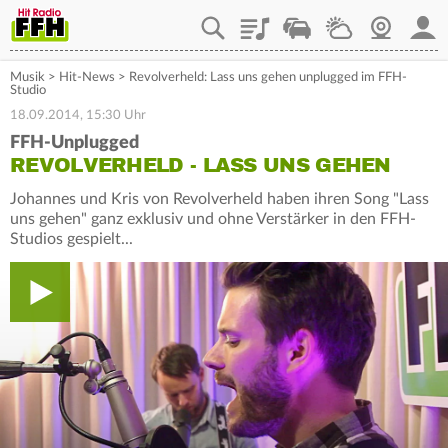
Playlist
Staupilot
Wetter
Webcam
Mein
Musik
>
Hit-News
>
Revolverheld: Lass uns gehen unplugged im FFH-
Studio
18.09.2014, 15:30 Uhr
FFH-Unplugged
REVOLVERHELD - LASS UNS GEHEN
Johannes und Kris von Revolverheld haben ihren Song "Lass
uns gehen" ganz exklusiv und ohne Verstärker in den FFH-
Studios gespielt...