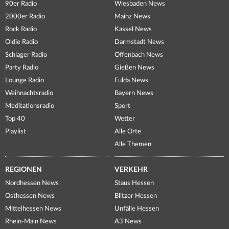
90er Radio
Wiesbaden News
2000er Radio
Mainz News
Rock Radio
Kassel News
Oldie Radio
Darmstadt News
Schlager Radio
Offenbach News
Party Radio
Gießen News
Lounge Radio
Fulda News
Weihnachtsradio
Bayern News
Meditationsradio
Sport
Top 40
Wetter
Playlist
Alle Orte
Alle Themen
REGIONEN
VERKEHR
Nordhessen News
Staus Hessen
Osthessen News
Blitzer Hessen
Mittelhessen News
Unfälle Hessen
Rhein-Main News
A3 News