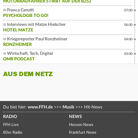
MOTORRADFAHRER STIRBT AUF DER B252
Franca Cerutti
07:00
PSYCHOLOGIE TO GO!
Interviews mit Matze Hielscher
06:00
HOTEL MATZE
Kriegsreporter Paul Ronzheimer
04:00
RONZHEIMER
Wirtschaft, Tech, Digital
03:00
OMR PODCAST
AUS DEM NETZ
Du bist hier:
www.FFH.de
>>>
Musik
>>>
Hit-News
RADIO
NEWS
FFH Live
Hessen News
80er Radio
Frankfurt News