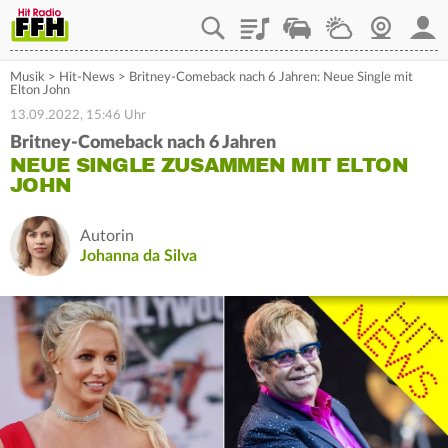
Playlist
Staupilot
Wetter
Webcam
Mein
Musik
>
Hit-News
>
Britney-Comeback nach 6 Jahren: Neue Single mit
Elton John
13.09.2022, 15:46 Uhr
Britney-Comeback nach 6 Jahren
NEUE SINGLE ZUSAMMEN MIT ELTON
JOHN
Autorin
Johanna da Silva