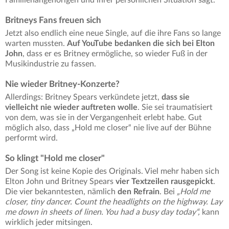
Familienangehörigen und ihrer persönlichen Situation sagt.
Britneys Fans freuen sich
Jetzt also endlich eine neue Single, auf die ihre Fans so lange
warten mussten.
Auf YouTube bedanken die sich bei Elton
John
, dass er es Britney ermögliche, so wieder Fuß in der
Musikindustrie zu fassen.
Nie wieder Britney-Konzerte?
Allerdings: Britney Spears verkündete jetzt,
dass sie
vielleicht nie wieder auftreten wolle
. Sie sei traumatisiert
von dem, was sie in der Vergangenheit erlebt habe. Gut
möglich also, dass „Hold me closer“ nie live auf der Bühne
performt wird.
So klingt "Hold me closer"
Der Song ist keine Kopie des Originals. Viel mehr haben sich
Elton John und Britney Spears
vier Textzeilen rausgepickt
.
Die vier bekanntesten, nämlich
den Refrain
. Bei
„Hold me
closer, tiny dancer. Count the headlights on the highway. Lay
me down in sheets of linen. You had a busy day today“,
kann
wirklich jeder mitsingen.