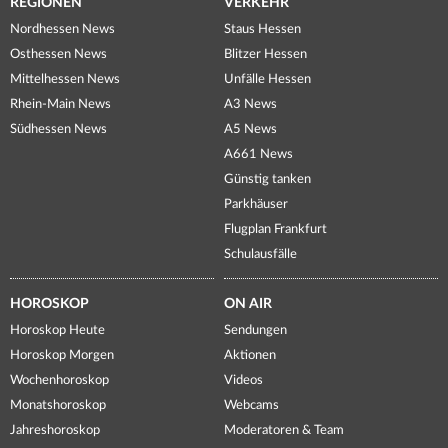
REGIONEN
VERKEHR
Nordhessen News
Staus Hessen
Osthessen News
Blitzer Hessen
Mittelhessen News
Unfälle Hessen
Rhein-Main News
A3 News
Südhessen News
A5 News
A661 News
Günstig tanken
Parkhäuser
Flugplan Frankfurt
Schulausfälle
HOROSKOP
ON AIR
Horoskop Heute
Sendungen
Horoskop Morgen
Aktionen
Wochenhoroskop
Videos
Monatshoroskop
Webcams
Jahreshoroskop
Moderatoren & Team