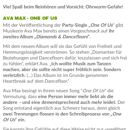
Viel Spaß beim Reinhören und Vorsicht: Ohrwurm-Gefahr!
AVA MAX - ONE OF US
Mit der Veröffentlichung der
Party-Single „
One Of Us
“ gibt
Musikerin Ava Max bereits einen Vorgeschmack auf
ihr
zweites Album „
Diamonds & Dancefloors
“.
Mit dem neuem Album will sie das Gefühl von Freiheit und
Hemmungslosigkeit verströmen. So stehen „Diamanten für
Beziehungen und Dancefloors dafür, loszulassen und sich frei
zu fühlen“, erklärt Ava. „
Ich wollte Musik zum Tanzen
machen, aber sie sollte nicht super fröhlich sein. Sondern
verletzlich
. (...) Das Album ist im Grunde genommen
Heartbreak auf dem Dancefloor.“
Ava Max besingt in ihrem neuen Song "
One Of Us
" die
Vermutung, dass
eine Person immer mehr liebt als die
andere – und eine dementsprechend auch mehr leidet.
Der
Song entstand eigentlich aus Schmerz heraus, denn gleich
zwei Trennungen flossen in den Schreibprozess von „
One
Of Us
“ ein
.
Sie konnte ihre Gefühle auf diese Weise nicht nur ungefiltert