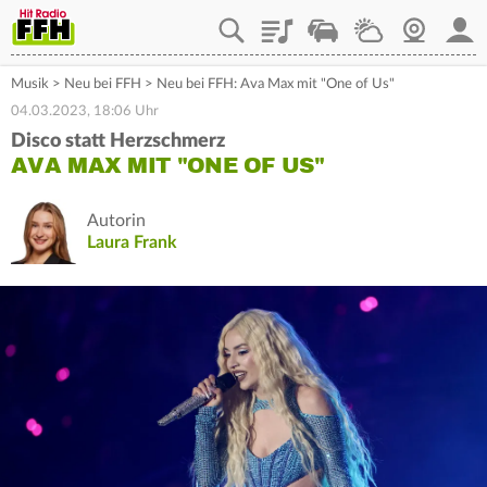
Playlist
Staupilot
Wetter
Webcam
Mein
Musik
>
Neu bei FFH
>
Neu bei FFH: Ava Max mit "One of Us"
04.03.2023, 18:06 Uhr
Disco statt Herzschmerz
AVA MAX MIT "ONE OF US"
Autorin
Laura Frank