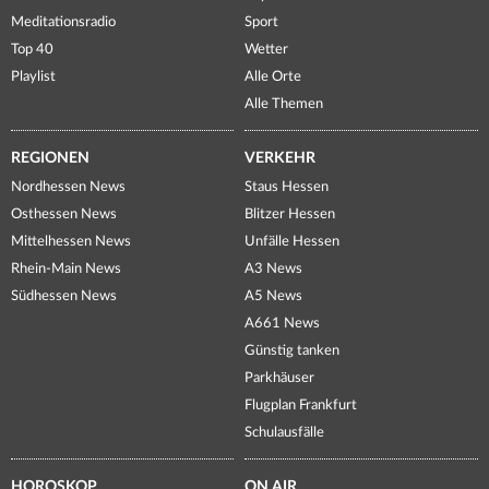
Meditationsradio
Sport
Top 40
Wetter
Playlist
Alle Orte
Alle Themen
REGIONEN
VERKEHR
Nordhessen News
Staus Hessen
Osthessen News
Blitzer Hessen
Mittelhessen News
Unfälle Hessen
Rhein-Main News
A3 News
Südhessen News
A5 News
A661 News
Günstig tanken
Parkhäuser
Flugplan Frankfurt
Schulausfälle
HOROSKOP
ON AIR