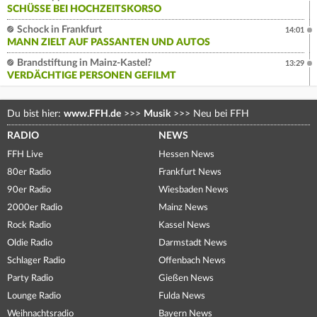
SCHÜSSE BEI HOCHZEITSKORSO
Schock in Frankfurt
14:01
MANN ZIELT AUF PASSANTEN UND AUTOS
Brandstiftung in Mainz-Kastel?
13:29
VERDÄCHTIGE PERSONEN GEFILMT
Du bist hier:
www.FFH.de
>>>
Musik
>>>
Neu bei FFH
RADIO
NEWS
FFH Live
Hessen News
80er Radio
Frankfurt News
90er Radio
Wiesbaden News
2000er Radio
Mainz News
Rock Radio
Kassel News
Oldie Radio
Darmstadt News
Schlager Radio
Offenbach News
Party Radio
Gießen News
Lounge Radio
Fulda News
Weihnachtsradio
Bayern News