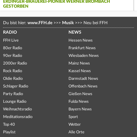
ERDINGER-BRAUEREI-PIONIER WERNER BROMBACH
GESTORBEN
Du bist hier:
www.FFH.de
>>>
Musik
>>>
Neu bei FFH
RADIO
NEWS
FFH Live
Hessen News
80er Radio
Frankfurt News
90er Radio
Wiesbaden News
2000er Radio
Mainz News
Rock Radio
Kassel News
Oldie Radio
Darmstadt News
Schlager Radio
Offenbach News
Party Radio
Gießen News
Lounge Radio
Fulda News
Weihnachtsradio
Bayern News
Meditationsradio
Sport
Top 40
Wetter
Playlist
Alle Orte