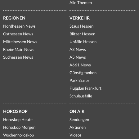
Alle Themen
REGIONEN
VERKEHR
Nordhessen News
Staus Hessen
Osthessen News
Blitzer Hessen
Mittelhessen News
Unfälle Hessen
Rhein-Main News
A3 News
Südhessen News
A5 News
A661 News
Günstig tanken
Parkhäuser
Flugplan Frankfurt
Schulausfälle
HOROSKOP
ON AIR
Horoskop Heute
Sendungen
Horoskop Morgen
Aktionen
Wochenhoroskop
Videos