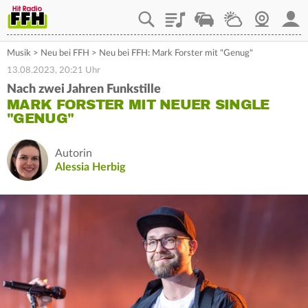
Playlist
Staupilot
Wetter
Webcam
Mein
Musik
>
Neu bei FFH
>
Neu bei FFH: Mark Forster mit "Genug"
13.08.2023, 20:21 Uhr
Nach zwei Jahren Funkstille
MARK FORSTER MIT NEUER SINGLE
"GENUG"
Autorin
Alessia Herbig