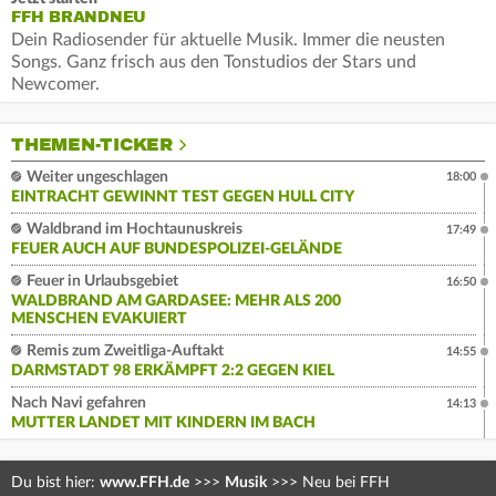
FFH BRANDNEU
Dein Radiosender für aktuelle Musik. Immer die neusten
Songs. Ganz frisch aus den Tonstudios der Stars und
Newcomer.
THEMEN-TICKER
Weiter ungeschlagen
18:00
EINTRACHT GEWINNT TEST GEGEN HULL CITY
Waldbrand im Hochtaunuskreis
17:49
FEUER AUCH AUF BUNDESPOLIZEI-GELÄNDE
Feuer in Urlaubsgebiet
16:50
WALDBRAND AM GARDASEE: MEHR ALS 200
MENSCHEN EVAKUIERT
Remis zum Zweitliga-Auftakt
14:55
DARMSTADT 98 ERKÄMPFT 2:2 GEGEN KIEL
Nach Navi gefahren
14:13
MUTTER LANDET MIT KINDERN IM BACH
Du bist hier:
www.FFH.de
>>>
Musik
>>>
Neu bei FFH