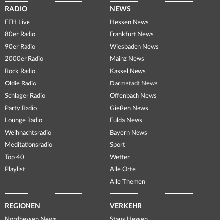
RADIO
NEWS
FFH Live
Hessen News
80er Radio
Frankfurt News
90er Radio
Wiesbaden News
2000er Radio
Mainz News
Rock Radio
Kassel News
Oldie Radio
Darmstadt News
Schlager Radio
Offenbach News
Party Radio
Gießen News
Lounge Radio
Fulda News
Weihnachtsradio
Bayern News
Meditationsradio
Sport
Top 40
Wetter
Playlist
Alle Orte
Alle Themen
REGIONEN
VERKEHR
Nordhessen News
Staus Hessen