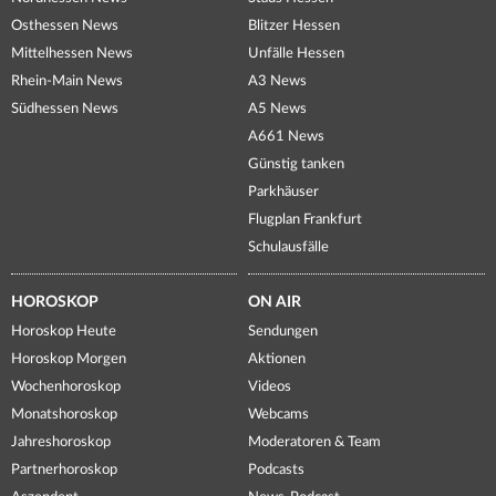
Osthessen News
Blitzer Hessen
Mittelhessen News
Unfälle Hessen
Rhein-Main News
A3 News
Südhessen News
A5 News
A661 News
Günstig tanken
Parkhäuser
Flugplan Frankfurt
Schulausfälle
HOROSKOP
ON AIR
Horoskop Heute
Sendungen
Horoskop Morgen
Aktionen
Wochenhoroskop
Videos
Monatshoroskop
Webcams
Jahreshoroskop
Moderatoren & Team
Partnerhoroskop
Podcasts