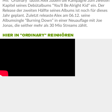
Mit "Ordinary" läutet Alex zudem die Kampagne zum zweiten
Kapitel seines Debütalbums "You'll Be Alright Kid" ein. Der
Release der zweiten Hälfte seines Albums ist noch für dieses
Jahr geplant. Zuletzt releaste Alex am 06.12. seine
Albumsingle “Burning Down” in einer Neuauflage mit Joe
Jonas, die seither mehr als 30 Mio Streams zählt.
HIER IN "ORDINARY" REINHÖREN