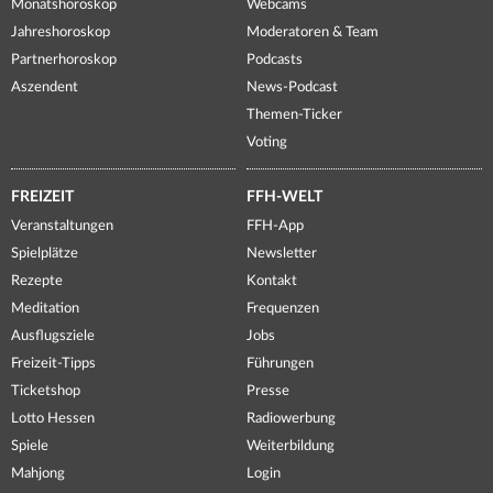
Monatshoroskop
Webcams
Jahreshoroskop
Moderatoren & Team
Partnerhoroskop
Podcasts
Aszendent
News-Podcast
Themen-Ticker
Voting
FREIZEIT
FFH-WELT
Veranstaltungen
FFH-App
Spielplätze
Newsletter
Rezepte
Kontakt
Meditation
Frequenzen
Ausflugsziele
Jobs
Freizeit-Tipps
Führungen
Ticketshop
Presse
Lotto Hessen
Radiowerbung
Spiele
Weiterbildung
Mahjong
Login