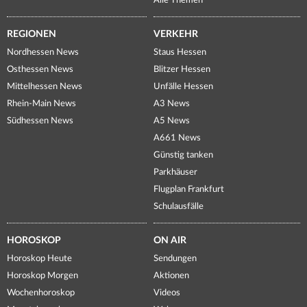
Alle Themen
REGIONEN
VERKEHR
Nordhessen News
Staus Hessen
Osthessen News
Blitzer Hessen
Mittelhessen News
Unfälle Hessen
Rhein-Main News
A3 News
Südhessen News
A5 News
A661 News
Günstig tanken
Parkhäuser
Flugplan Frankfurt
Schulausfälle
HOROSKOP
ON AIR
Horoskop Heute
Sendungen
Horoskop Morgen
Aktionen
Wochenhoroskop
Videos