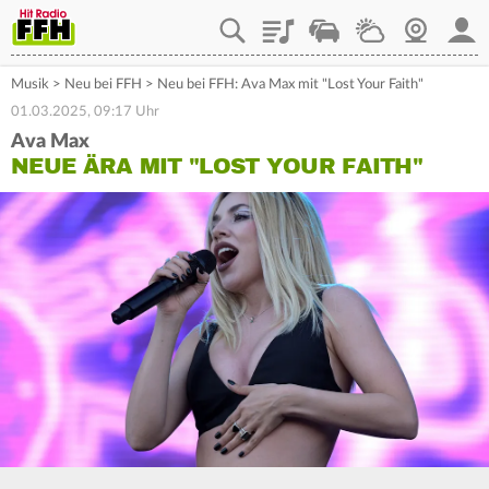
Playlist
Staupilot
Wetter
Webcam
Mein
Musik
>
Neu bei FFH
>
Neu bei FFH: Ava Max mit "Lost Your Faith"
01.03.2025, 09:17 Uhr
Ava Max
NEUE ÄRA MIT "LOST YOUR FAITH"