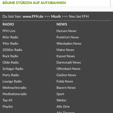
BÄUME STÜRZEN AUF AUTOBAHNEN
Du bist hier:
www.FFH.de
>>>
Musik
>>>
Neu bei FFH
RADIO
NEWS
FFH Live
Hessen News
80er Radio
Frankfurt News
90er Radio
Wiesbaden News
2000er Radio
Mainz News
Rock Radio
Kassel News
Oldie Radio
Darmstadt News
Schlager Radio
Offenbach News
Party Radio
Gießen News
Lounge Radio
Fulda News
Weihnachtsradio
Bayern News
Meditationsradio
Sport
Top 40
Wetter
Playlist
Alle Orte