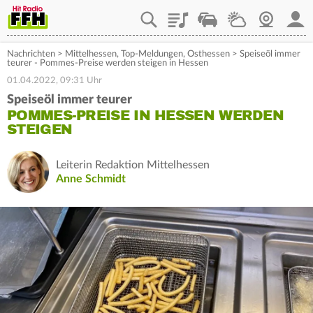
Playlist
Staupilot
Wetter
Webcam
Mein
Nachrichten
>
Mittelhessen
,
Top-Meldungen
,
Osthessen
>
Speiseöl immer
teurer - Pommes-Preise werden steigen in Hessen
01.04.2022, 09:31 Uhr
Speiseöl immer teurer
POMMES-PREISE IN HESSEN WERDEN
STEIGEN
Leiterin Redaktion Mittelhessen
Anne Schmidt