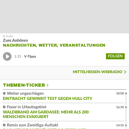
Zum Anhören
NACHRICHTEN, WETTER, VERANSTALTUNGEN
FOLGEN
1:15
V-Tipps
MITTELHESSEN-WEBRADIO
THEMEN-TICKER
Weiter ungeschlagen
18:00
EINTRACHT GEWINNT TEST GEGEN HULL CITY
Feuer in Urlaubsgebiet
16:50
WALDBRAND AM GARDASEE: MEHR ALS 200
MENSCHEN EVAKUIERT
Remis zum Zweitliga-Auftakt
14:55