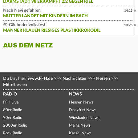
DARMSTADT 98 ERKÄMPFT 2:2 GEGEN KIEL
Nach Navi gefahren
14:13
MUTTER LANDET MIT KINDERN IM BACH
Gäubodenvolksfest
13:25
MÄNNER KLAUEN RIESIGES PLASTIKKROKODIL
AUS DEM NETZ
Du bist hier:
www.FFH.de
>>>
Nachrichten
>>>
Hessen
>>>
Mittelhessen
RADIO
NEWS
FFH Live
Hessen News
80er Radio
Frankfurt News
90er Radio
Wiesbaden News
2000er Radio
Mainz News
Rock Radio
Kassel News