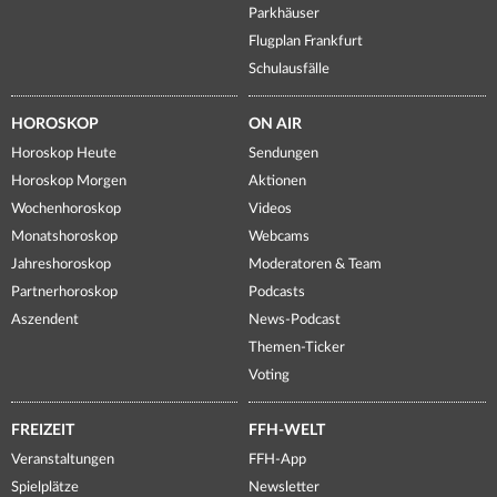
Parkhäuser
Flugplan Frankfurt
Schulausfälle
HOROSKOP
ON AIR
Horoskop Heute
Sendungen
Horoskop Morgen
Aktionen
Wochenhoroskop
Videos
Monatshoroskop
Webcams
Jahreshoroskop
Moderatoren & Team
Partnerhoroskop
Podcasts
Aszendent
News-Podcast
Themen-Ticker
Voting
FREIZEIT
FFH-WELT
Veranstaltungen
FFH-App
Spielplätze
Newsletter