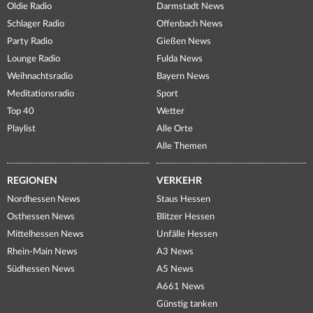
Oldie Radio
Darmstadt News
Schlager Radio
Offenbach News
Party Radio
Gießen News
Lounge Radio
Fulda News
Weihnachtsradio
Bayern News
Meditationsradio
Sport
Top 40
Wetter
Playlist
Alle Orte
Alle Themen
REGIONEN
VERKEHR
Nordhessen News
Staus Hessen
Osthessen News
Blitzer Hessen
Mittelhessen News
Unfälle Hessen
Rhein-Main News
A3 News
Südhessen News
A5 News
A661 News
Günstig tanken