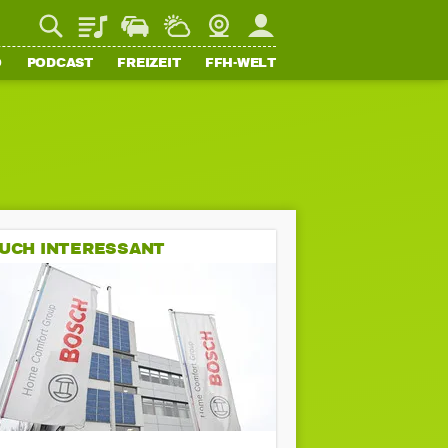
Playlist
Staupilot
Wetter
Webcam
Mein FFH
O
PODCAST
FREIZEIT
FFH-WELT
UCH INTERESSANT