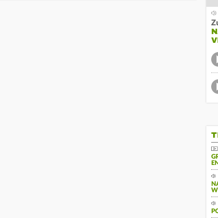
Z
N
V
T
G
N
N
W
P