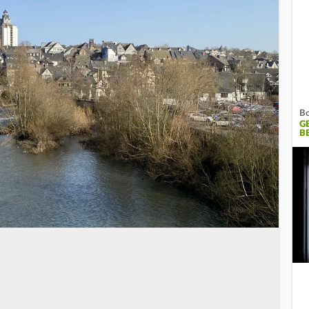
B
G
B