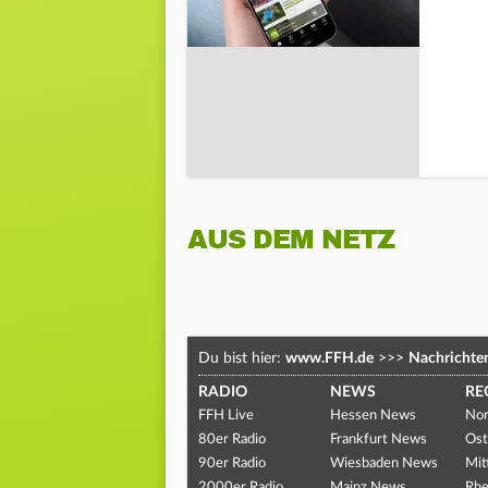
AUS DEM NETZ
Du bist hier:
www.FFH.de
>>>
Nachrichte
RADIO
NEWS
RE
FFH Live
Hessen News
Nor
80er Radio
Frankfurt News
Ost
90er Radio
Wiesbaden News
Mit
2000er Radio
Mainz News
Rhe