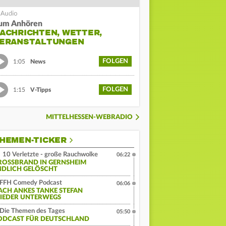
um Anhören
ACHRICHTEN, WETTER,
ERANSTALTUNGEN
FOLGEN
1:05
News
FOLGEN
1:15
V-Tipps
MITTELHESSEN-WEBRADIO
HEMEN-TICKER
10 Verletzte - große Rauchwolke
06:22
ROSSBRAND IN GERNSHEIM E
DLICH GELÖSCHT
FFH Comedy Podcast
06:06
ACH ANKES TANKE STEFAN
IEDER UNTERWEGS
Die Themen des Tages
05:50
ODCAST FÜR DEUTSCHLAND