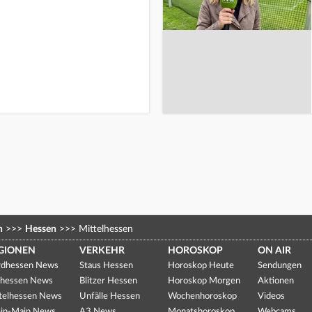
n
>>>
Hessen
>>>
Mittelhessen
GIONEN
VERKEHR
HOROSKOP
ON AIR
dhessen News
Staus Hessen
Horoskop Heute
Sendungen
hessen News
Blitzer Hessen
Horoskop Morgen
Aktionen
telhessen News
Unfälle Hessen
Wochenhoroskop
Videos
in-Main News
A3 News
Monatshoroskop
Webcams