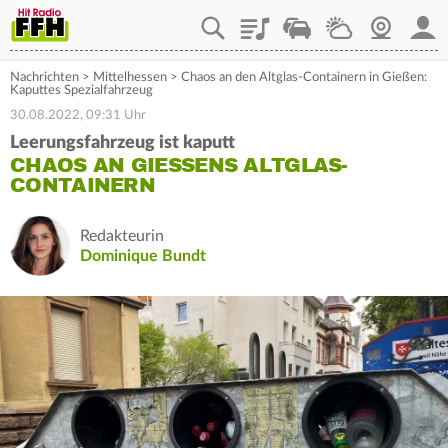
Playlist
Staupilot
Wetter
Webcam
Mein
Nachrichten
>
Mittelhessen
>
Chaos an den Altglas-Containern in Gießen:
Kaputtes Spezialfahrzeug
30.08.2022, 09:31 Uhr
Leerungsfahrzeug ist kaputt
CHAOS AN GIESSENS ALTGLAS-C
ONTAINERN
Redakteurin
Dominique Bundt