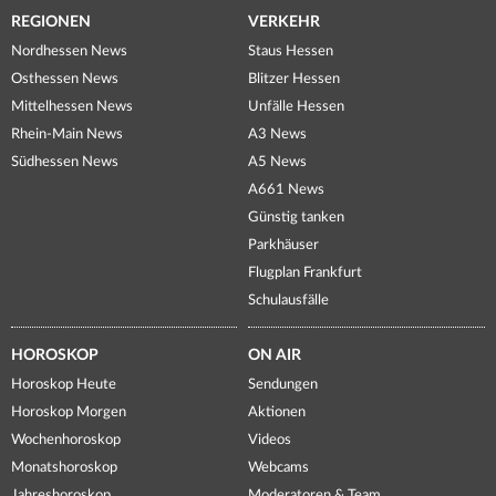
REGIONEN
VERKEHR
Nordhessen News
Staus Hessen
Osthessen News
Blitzer Hessen
Mittelhessen News
Unfälle Hessen
Rhein-Main News
A3 News
Südhessen News
A5 News
A661 News
Günstig tanken
Parkhäuser
Flugplan Frankfurt
Schulausfälle
HOROSKOP
ON AIR
Horoskop Heute
Sendungen
Horoskop Morgen
Aktionen
Wochenhoroskop
Videos
Monatshoroskop
Webcams
Jahreshoroskop
Moderatoren & Team