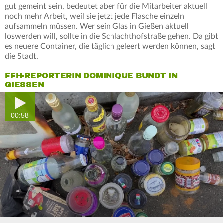
gut gemeint sein, bedeutet aber für die Mitarbeiter aktuell
noch mehr Arbeit, weil sie jetzt jede Flasche einzeln
aufsammeln müssen. Wer sein Glas in Gießen aktuell
loswerden will, sollte in die Schlachthofstraße gehen. Da gibt
es neuere Container, die täglich geleert werden können, sagt
die Stadt.
FFH-REPORTERIN DOMINIQUE BUNDT IN
GIESSEN
00:58
0