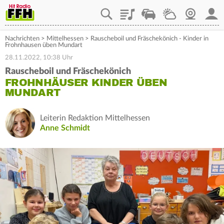
Playlist
Staupilot
Wetter
Webcam
Mein
Nachrichten
>
Mittelhessen
>
Rauscheboil und Fräschekönich - Kinder in
Frohnhausen üben Mundart
28.11.2022, 10:38 Uhr
Rauscheboil und Fräschekönich
FROHNHÄUSER KINDER ÜBEN
MUNDART
Leiterin Redaktion Mittelhessen
Anne Schmidt