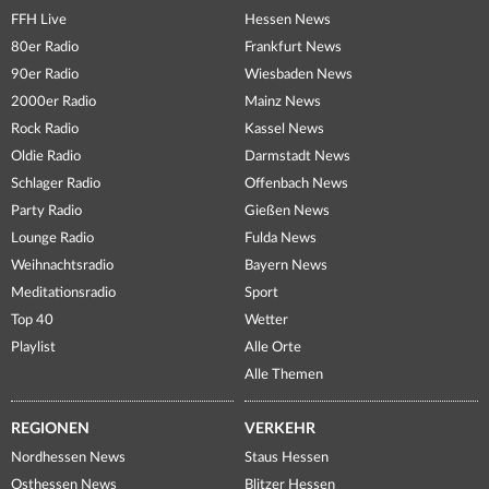
FFH Live
Hessen News
80er Radio
Frankfurt News
90er Radio
Wiesbaden News
2000er Radio
Mainz News
Rock Radio
Kassel News
Oldie Radio
Darmstadt News
Schlager Radio
Offenbach News
Party Radio
Gießen News
Lounge Radio
Fulda News
Weihnachtsradio
Bayern News
Meditationsradio
Sport
Top 40
Wetter
Playlist
Alle Orte
Alle Themen
REGIONEN
VERKEHR
Nordhessen News
Staus Hessen
Osthessen News
Blitzer Hessen