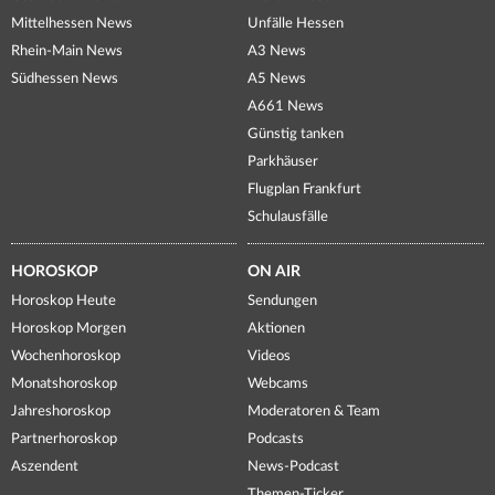
Mittelhessen News
Unfälle Hessen
Rhein-Main News
A3 News
Südhessen News
A5 News
A661 News
Günstig tanken
Parkhäuser
Flugplan Frankfurt
Schulausfälle
HOROSKOP
ON AIR
Horoskop Heute
Sendungen
Horoskop Morgen
Aktionen
Wochenhoroskop
Videos
Monatshoroskop
Webcams
Jahreshoroskop
Moderatoren & Team
Partnerhoroskop
Podcasts
Aszendent
News-Podcast
Themen-Ticker