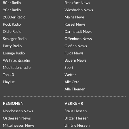
80er Radio
Frankfurt News
90er Radio
Wiesbaden News
2000er Radio
Mainz News
Rock Radio
Kassel News
Oldie Radio
Darmstadt News
Schlager Radio
Offenbach News
Party Radio
Gießen News
Lounge Radio
Fulda News
Weihnachtsradio
Bayern News
Meditationsradio
Sport
Top 40
Wetter
Playlist
Alle Orte
Alle Themen
REGIONEN
VERKEHR
Nordhessen News
Staus Hessen
Osthessen News
Blitzer Hessen
Mittelhessen News
Unfälle Hessen