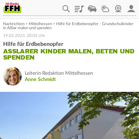
Playlist
Staupilot
Wetter
Webcam
Mein
Nachrichten
>
Mittelhessen
>
Hilfe für Erdbebenopfer - Grundschulkinder
in Aßlar malen und spenden
19.02.2023, 20:05 Uhr
Hilfe für Erdbebenopfer
ASSLARER KINDER MALEN, BETEN UND S
PENDEN
Leiterin Redaktion Mittelhessen
Anne Schmidt