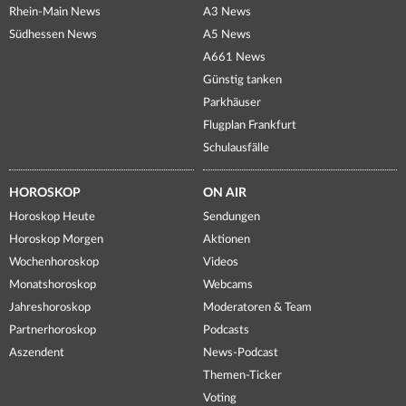
Rhein-Main News
A3 News
Südhessen News
A5 News
A661 News
Günstig tanken
Parkhäuser
Flugplan Frankfurt
Schulausfälle
HOROSKOP
ON AIR
Horoskop Heute
Sendungen
Horoskop Morgen
Aktionen
Wochenhoroskop
Videos
Monatshoroskop
Webcams
Jahreshoroskop
Moderatoren & Team
Partnerhoroskop
Podcasts
Aszendent
News-Podcast
Themen-Ticker
Voting