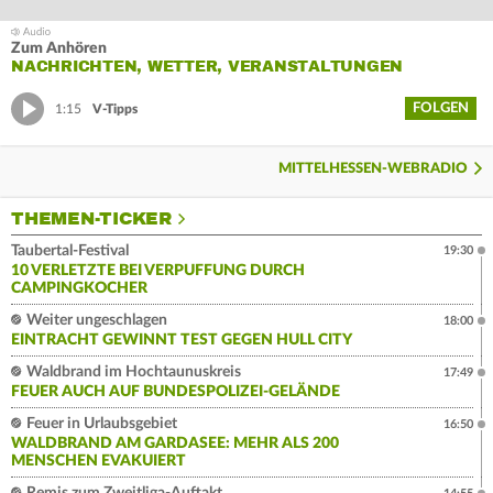
Zum Anhören
NACHRICHTEN, WETTER, VERANSTALTUNGEN
FOLGEN
1:15
V-Tipps
MITTELHESSEN-WEBRADIO
THEMEN-TICKER
Taubertal-Festival
19:30
10 VERLETZTE BEI VERPUFFUNG DURCH
CAMPINGKOCHER
Weiter ungeschlagen
18:00
EINTRACHT GEWINNT TEST GEGEN HULL CITY
Waldbrand im Hochtaunuskreis
17:49
FEUER AUCH AUF BUNDESPOLIZEI-GELÄNDE
Feuer in Urlaubsgebiet
16:50
WALDBRAND AM GARDASEE: MEHR ALS 200
MENSCHEN EVAKUIERT