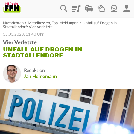
Playlist
Staupilot
Wetter
Webcam
Mein
Nachrichten
>
Mittelhessen
,
Top-Meldungen
>
Unfall auf Drogen in
Stadtallendorf: Vier Verletzte
15.03.2023, 11:40 Uhr
Vier Verletzte
UNFALL AUF DROGEN IN
STADTALLENDORF
Redaktion
Jan Heinemann