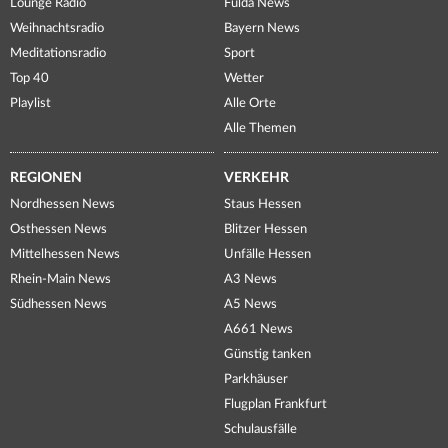
Lounge Radio
Fulda News
Weihnachtsradio
Bayern News
Meditationsradio
Sport
Top 40
Wetter
Playlist
Alle Orte
Alle Themen
REGIONEN
VERKEHR
Nordhessen News
Staus Hessen
Osthessen News
Blitzer Hessen
Mittelhessen News
Unfälle Hessen
Rhein-Main News
A3 News
Südhessen News
A5 News
A661 News
Günstig tanken
Parkhäuser
Flugplan Frankfurt
Schulausfälle