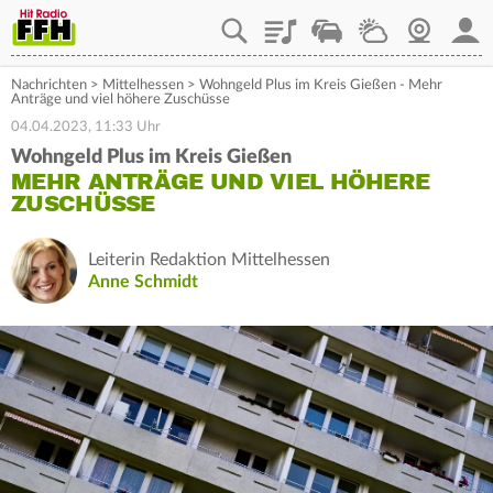
Playlist
Staupilot
Wetter
Webcam
Mein
Nachrichten
>
Mittelhessen
>
Wohngeld Plus im Kreis Gießen - Mehr
Anträge und viel höhere Zuschüsse
04.04.2023, 11:33 Uhr
Wohngeld Plus im Kreis Gießen
MEHR ANTRÄGE UND VIEL HÖHERE
ZUSCHÜSSE
Leiterin Redaktion Mittelhessen
Anne Schmidt