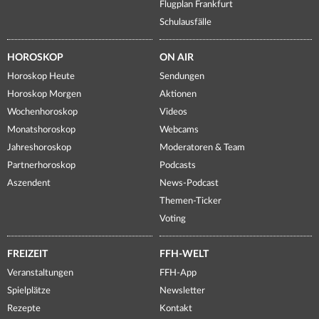
Flugplan Frankfurt
Schulausfälle
HOROSKOP
ON AIR
Horoskop Heute
Sendungen
Horoskop Morgen
Aktionen
Wochenhoroskop
Videos
Monatshoroskop
Webcams
Jahreshoroskop
Moderatoren & Team
Partnerhoroskop
Podcasts
Aszendent
News-Podcast
Themen-Ticker
Voting
FREIZEIT
FFH-WELT
Veranstaltungen
FFH-App
Spielplätze
Newsletter
Rezepte
Kontakt