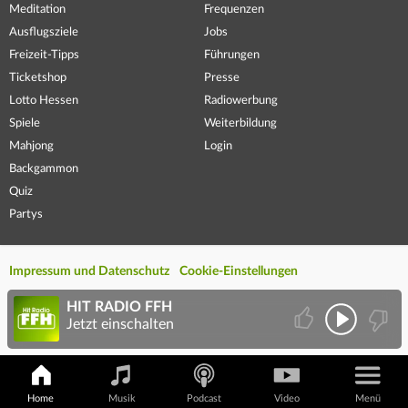
Meditation
Frequenzen
Ausflugsziele
Jobs
Freizeit-Tipps
Führungen
Ticketshop
Presse
Lotto Hessen
Radiowerbung
Spiele
Weiterbildung
Mahjong
Login
Backgammon
Quiz
Partys
Impressum und Datenschutz
Cookie-Einstellungen
HIT RADIO FFH
Jetzt einschalten
Home
Musik
Podcast
Video
Menü