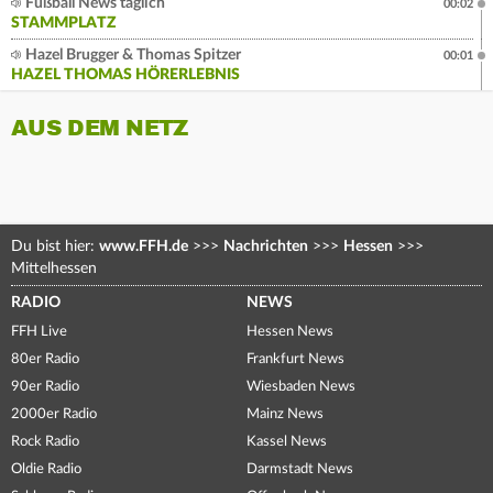
Fußball News täglich
00:02
STAMMPLATZ
Hazel Brugger & Thomas Spitzer
00:01
HAZEL THOMAS HÖRERLEBNIS
AUS DEM NETZ
Du bist hier:
www.FFH.de
>>>
Nachrichten
>>>
Hessen
>>>
Mittelhessen
RADIO
NEWS
FFH Live
Hessen News
80er Radio
Frankfurt News
90er Radio
Wiesbaden News
2000er Radio
Mainz News
Rock Radio
Kassel News
Oldie Radio
Darmstadt News