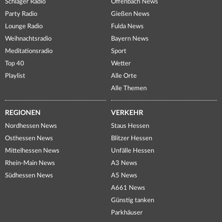
Schlager Radio
Offenbach News
Party Radio
Gießen News
Lounge Radio
Fulda News
Weihnachtsradio
Bayern News
Meditationsradio
Sport
Top 40
Wetter
Playlist
Alle Orte
Alle Themen
REGIONEN
VERKEHR
Nordhessen News
Staus Hessen
Osthessen News
Blitzer Hessen
Mittelhessen News
Unfälle Hessen
Rhein-Main News
A3 News
Südhessen News
A5 News
A661 News
Günstig tanken
Parkhäuser