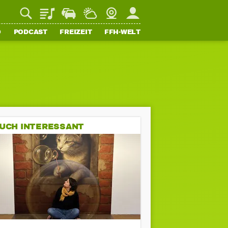
Playlist
Staupilot
Wetter
Webcam
Mein FFH
O
PODCAST
FREIZEIT
FFH-WELT
UCH INTERESSANT