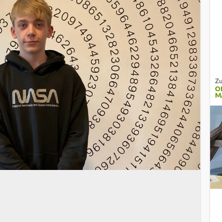
Zu
O
M