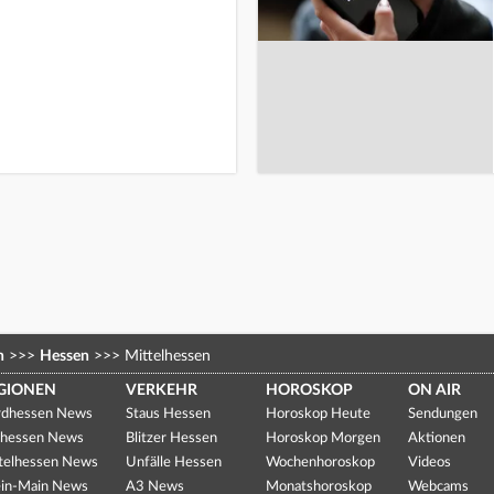
n
>>>
Hessen
>>>
Mittelhessen
GIONEN
VERKEHR
HOROSKOP
ON AIR
dhessen News
Staus Hessen
Horoskop Heute
Sendungen
hessen News
Blitzer Hessen
Horoskop Morgen
Aktionen
telhessen News
Unfälle Hessen
Wochenhoroskop
Videos
in-Main News
A3 News
Monatshoroskop
Webcams