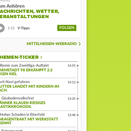
um Anhören
ACHRICHTEN, WETTER,
ERANSTALTUNGEN
FOLGEN
1:15
V-Tipps
MITTELHESSEN-WEBRADIO
HEMEN-TICKER
Remis zum Zweitliga-Auftakt
14:55
ARMSTADT 98 ERKÄMPFT 2:2
EGEN KIEL
ch Navi gefahren
14:13
UTTER LANDET MIT KINDERN IM
ACH
Gäubodenvolksfest
13:25
ÄNNER KLAUEN RIESIGES
LASTIKKROKODIL
Hoher Schaden in Eiterfeld
12:48
ARAGENTRAKT MIT WERKSTATT
RENNT