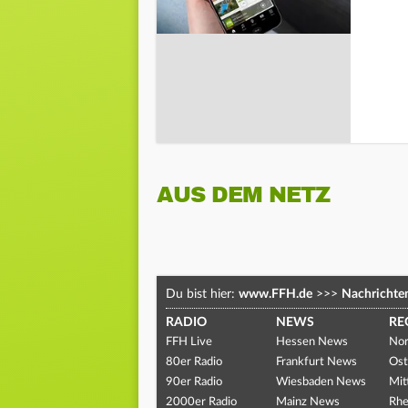
AUS DEM NETZ
Du bist hier:
www.FFH.de
>>>
Nachrichte
RADIO
NEWS
RE
FFH Live
Hessen News
Nor
80er Radio
Frankfurt News
Ost
90er Radio
Wiesbaden News
Mit
2000er Radio
Mainz News
Rhe