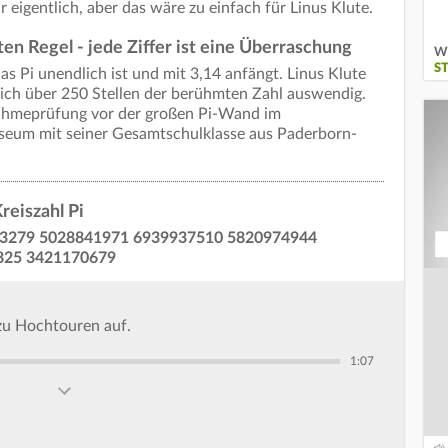
eigentlich, aber das wäre zu einfach für Linus Klute.
ten Regel - jede Ziffer ist eine Überraschung
Wi
ST
s Pi unendlich ist und mit 3,14 anfängt. Linus Klute
ich über 250 Stellen der berühmten Zahl auswendig.
fnahmeprüfung vor der großen Pi-Wand im
eum mit seiner Gesamtschulklasse aus Paderborn-
reiszahl Pi
83279 5028841971 6939937510 5820974944
825 3421170679
zu Hochtouren auf.
1:07