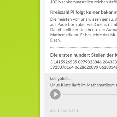
100 Nachkommastellen reichen dafür 
Kreiszahl Pi folgt keiner bekann
Die meisten von uns wissen genau, da
aus Paderborn aber weiß mehr, näml
Damit stellte er sich heute der Au
Mathematikum. Er besuchte das Mus
Elsen.
Die ersten hundert Stellen der K
3,1415926535 8979323846 26433
5923078164 0628620899 8628034
Los geht's....
Linus Klute läuft im Mathematikum 
© HIT RADIO FFH