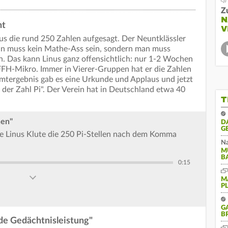
Z
N
nt
V
nus die rund 250 Zahlen aufgesagt. Der Neuntklässler
Man muss kein Mathe-Ass sein, sondern man muss
. Das kann Linus ganz offensichtlich: nur 1-2 Wochen
 FFH-Mikro. Immer in Vierer-Gruppen hat er die Zahlen
amtergebnis gab es eine Urkunde und Applaus und jetzt
e der Zahl Pi". Der Verein hat in Deutschland etwa 40
T
nen"
D
G
te Linus Klute die 250 Pi-Stellen nach dem Komma
Na
M
B
0:15
M
P
G
B
e Gedächtnisleistung"