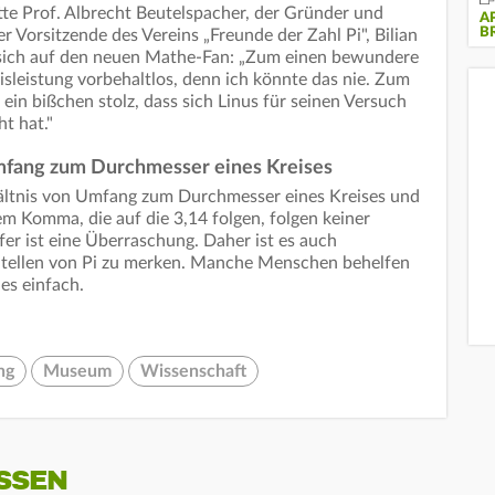
tte Prof. Albrecht Beutelspacher, der Gründer und
A
B
 Vorsitzende des Vereins „Freunde der Zahl Pi", Bilian
e sich auf den neuen Mathe-Fan: „Zum einen bewundere
leistung vorbehaltlos, denn ich könnte das nie. Zum
ein bißchen stolz, dass sich Linus für seinen Versuch
t hat."
Umfang zum Durchmesser eines Kreises
hältnis von Umfang zum Durchmesser eines Kreises und
dem Komma, die auf die 3,14 folgen, folgen keiner
ffer ist eine Überraschung. Daher ist es auch
 Stellen von Pi zu merken. Manche Menschen behelfen
 es einfach.
ng
Museum
Wissenschaft
SSEN