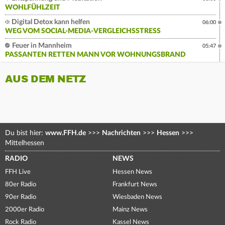
WOHLFÜHLZEIT
Digital Detox kann helfen
06:00
WEG VOM SOCIAL-MEDIA-VERGLEICHSSTRESS
Feuer in Mannheim
05:47
PASSANTEN RETTEN MANN VOR WOHNUNGSBRAND
AUS DEM NETZ
Du bist hier:
www.FFH.de
>>>
Nachrichten
>>>
Hessen
>>>
Mittelhessen
RADIO
NEWS
FFH Live
Hessen News
80er Radio
Frankfurt News
90er Radio
Wiesbaden News
2000er Radio
Mainz News
Rock Radio
Kassel News