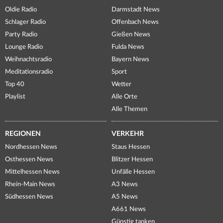
Oldie Radio
Darmstadt News
Schlager Radio
Offenbach News
Party Radio
Gießen News
Lounge Radio
Fulda News
Weihnachtsradio
Bayern News
Meditationsradio
Sport
Top 40
Wetter
Playlist
Alle Orte
Alle Themen
REGIONEN
VERKEHR
Nordhessen News
Staus Hessen
Osthessen News
Blitzer Hessen
Mittelhessen News
Unfälle Hessen
Rhein-Main News
A3 News
Südhessen News
A5 News
A661 News
Günstig tanken