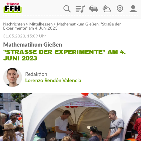
Playlist
Staupilot
Wetter
Webcam
Mein
Nachrichten
>
Mittelhessen
>
Mathematikum Gießen: "Straße der
Experimente" am 4. Juni 2023
31.05.2023, 15:09 Uhr
Mathematikum Gießen
"STRASSE DER EXPERIMENTE" AM 4. J
UNI 2023
Redaktion
Lorenzo Rendón Valencia