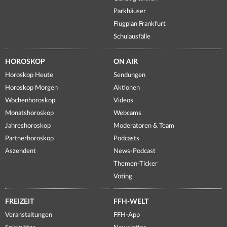
Parkhäuser
Flugplan Frankfurt
Schulausfälle
HOROSKOP
ON AIR
Horoskop Heute
Sendungen
Horoskop Morgen
Aktionen
Wochenhoroskop
Videos
Monatshoroskop
Webcams
Jahreshoroskop
Moderatoren & Team
Partnerhoroskop
Podcasts
Aszendent
News-Podcast
Themen-Ticker
Voting
FREIZEIT
FFH-WELT
Veranstaltungen
FFH-App