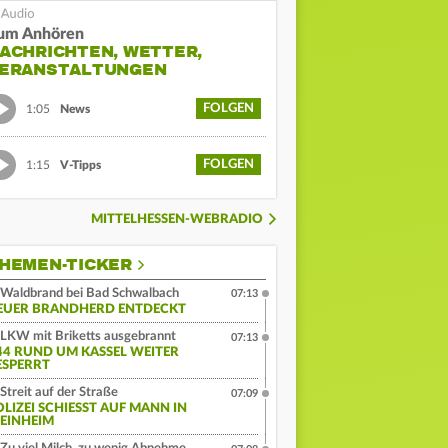
um Anhören
ACHRICHTEN, WETTER,
ERANSTALTUNGEN
FOLGEN
1:05
News
FOLGEN
1:15
V-Tipps
MITTELHESSEN-WEBRADIO
HEMEN-TICKER
Waldbrand bei Bad Schwalbach
07:13
EUER BRANDHERD ENTDECKT
LKW mit Briketts ausgebrannt
07:13
44 RUND UM KASSEL WEITER
ESPERRT
Streit auf der Straße
07:09
LIZEI SCHIESST AUF MANN IN W
INHEIM