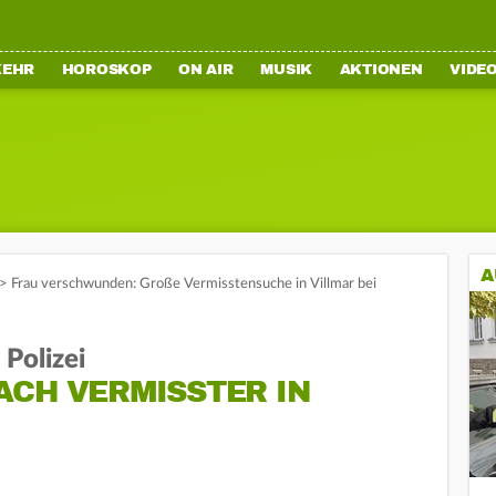
KEHR
HOROSKOP
ON AIR
MUSIK
AKTIONEN
VIDE
A
>
Frau verschwunden: Große Vermisstensuche in Villmar bei
Polizei
CH VERMISSTER IN V