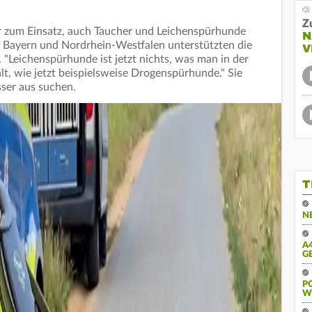
Z
 zum Einsatz, auch Taucher und Leichenspürhunde
N
 Bayern und Nordrhein-Westfalen unterstützten die
V
. "Leichenspürhunde ist jetzt nichts, was man in der
t, wie jetzt beispielsweise Drogenspürhunde." Sie
ser aus suchen.
T
N
A
G
PO
E