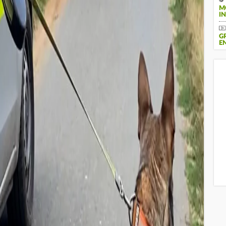
M
IN
G
N