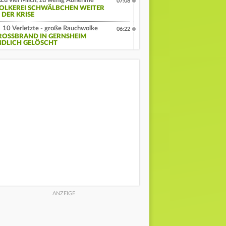
Zu viel Milch, zu wenig Abnehme
07:08
OLKEREI SCHWÄLBCHEN WEITER
 DER KRISE
10 Verletzte - große Rauchwolke
06:22
ROSSBRAND IN GERNSHEIM E
DLICH GELÖSCHT