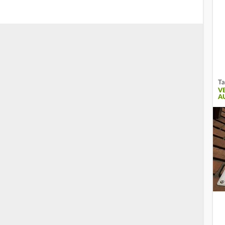
Ta
V
A