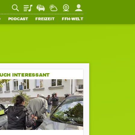
Playlist
Staupilot
Wetter
Webcam
Mein FFH
O
PODCAST
FREIZEIT
FFH-WELT
UCH INTERESSANT