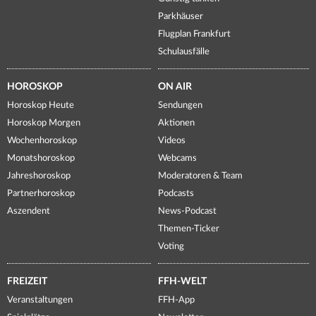
Parkhäuser
Flugplan Frankfurt
Schulausfälle
HOROSKOP
ON AIR
Horoskop Heute
Sendungen
Horoskop Morgen
Aktionen
Wochenhoroskop
Videos
Monatshoroskop
Webcams
Jahreshoroskop
Moderatoren & Team
Partnerhoroskop
Podcasts
Aszendent
News-Podcast
Themen-Ticker
Voting
FREIZEIT
FFH-WELT
Veranstaltungen
FFH-App