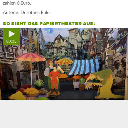
zahlen 6 Euro.
Autorin: Dorothea Euler
SO SIEHT DAS PAPIERTHEATER AUS:
00:35
0
seconds
of
0
seconds