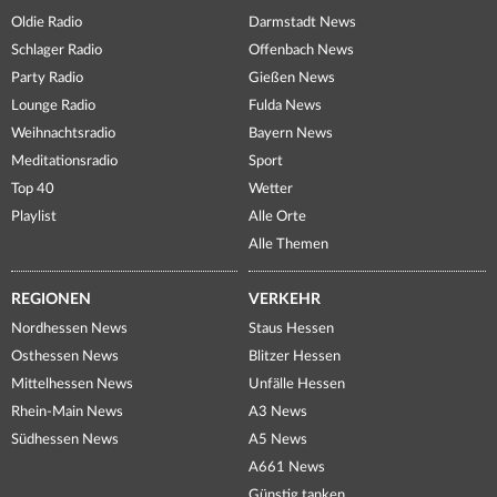
Oldie Radio
Darmstadt News
Schlager Radio
Offenbach News
Party Radio
Gießen News
Lounge Radio
Fulda News
Weihnachtsradio
Bayern News
Meditationsradio
Sport
Top 40
Wetter
Playlist
Alle Orte
Alle Themen
REGIONEN
VERKEHR
Nordhessen News
Staus Hessen
Osthessen News
Blitzer Hessen
Mittelhessen News
Unfälle Hessen
Rhein-Main News
A3 News
Südhessen News
A5 News
A661 News
Günstig tanken