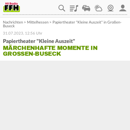
Playlist
Staupilot
Wetter
Webcam
Mein
Nachrichten
>
Mittelhessen
>
Papiertheater "Kleine Auszeit" in Großen-
Buseck
31.07.2023, 12:56 Uhr
Papiertheater "Kleine Auszeit"
MÄRCHENHAFTE MOMENTE IN
GROSSEN-BUSECK