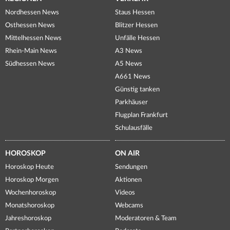
Nordhessen News
Staus Hessen
Osthessen News
Blitzer Hessen
Mittelhessen News
Unfälle Hessen
Rhein-Main News
A3 News
Südhessen News
A5 News
A661 News
Günstig tanken
Parkhäuser
Flugplan Frankfurt
Schulausfälle
HOROSKOP
ON AIR
Horoskop Heute
Sendungen
Horoskop Morgen
Aktionen
Wochenhoroskop
Videos
Monatshoroskop
Webcams
Jahreshoroskop
Moderatoren & Team