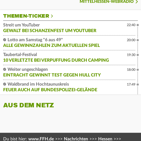
MITTELHESSEN-WEBRADIO
THEMEN-TICKER
Streit um YouTuber
22:40
GEWALT BEI SCHANZENFEST UM YOUTUBER
Lotto am Samstag "6 aus 49"
20:00
ALLE GEWINNZAHLEN ZUM AKTUELLEN SPIEL
Taubertal-Festival
19:30
10 VERLETZTE BEI VERPUFFUNG DURCH CAMPING
Weiter ungeschlagen
18:00
EINTRACHT GEWINNT TEST GEGEN HULL CITY
Waldbrand im Hochtaunuskreis
17:49
FEUER AUCH AUF BUNDESPOLIZEI-GELÄNDE
AUS DEM NETZ
Du bist hier:
www.FFH.de
>>>
Nachrichten
>>>
Hessen
>>>