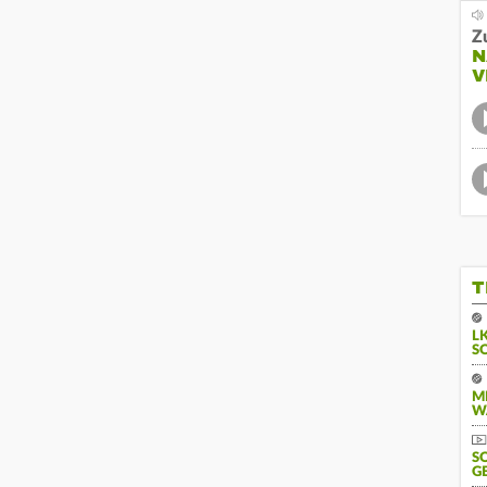
Z
N
V
T
L
S
M
W
S
G