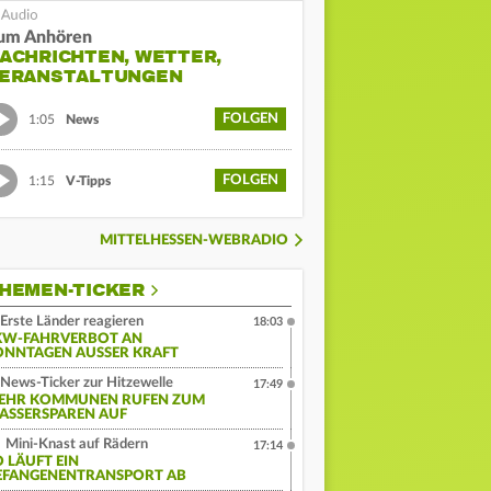
um Anhören
ACHRICHTEN, WETTER,
ERANSTALTUNGEN
FOLGEN
1:05
News
FOLGEN
1:15
V-Tipps
MITTELHESSEN-WEBRADIO
HEMEN-TICKER
Erste Länder reagieren
18:03
KW-FAHRVERBOT AN
ONNTAGEN AUSSER KRAFT
News-Ticker zur Hitzewelle
17:49
EHR KOMMUNEN RUFEN ZUM
ASSERSPAREN AUF
Mini-Knast auf Rädern
17:14
O LÄUFT EIN
EFANGENENTRANSPORT AB