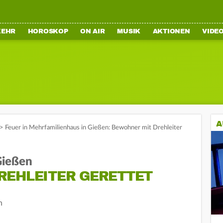
KEHR
HOROSKOP
ON AIR
MUSIK
AKTIONEN
VIDE
A
>
Feuer in Mehrfamilienhaus in Gießen: Bewohner mit Drehleiter
Gießen
REHLEITER GERETTET
n