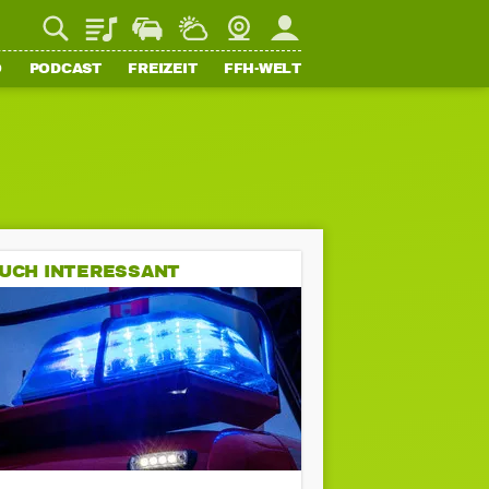
Playlist
Staupilot
Wetter
Webcam
Mein FFH
O
PODCAST
FREIZEIT
FFH-WELT
UCH INTERESSANT