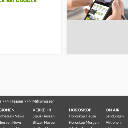
LE BEI GOOGLE
n
>>>
Hessen
>>>
Mittelhessen
GIONEN
VERKEHR
HOROSKOP
ON AIR
dhessen News
Staus Hessen
Horoskop Heute
Sendungen
hessen News
Blitzer Hessen
Horoskop Morgen
Aktionen