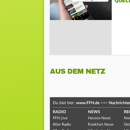
QUEL
AUS DEM NETZ
Du bist hier:
www.FFH.de
>>>
Nachrichte
RADIO
NEWS
RE
FFH Live
Hessen News
Nor
80er Radio
Frankfurt News
Ost