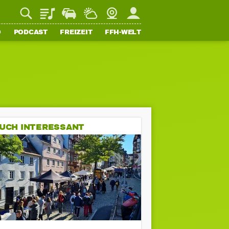
Playlist
Staupilot
Wetter
Webcam
Mein FFH
O
PODCAST
FREIZEIT
FFH-WELT
UCH INTERESSANT