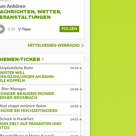
um Anhören
ACHRICHTEN, WETTER,
ERANSTALTUNGEN
FOLGEN
1:15
V-Tipps
MITTELHESSEN-WEBRADIO
HEMEN-TICKER
Unpünktliche Bahn
14:54
INISTER WILL
ONUSZAHLUNGEN AN BAHN-
IELE KOPPELN
Bier-Manager
14:04
RDINGER-BRAUEREI-PIONIER
ERNER BROMBACH
lizei stoppt mehrere Autos
14:03
CHÜSSE BEI HOCHZEITSKORSO
Schock in Frankfurt
14:01
ANN ZIELT AUF PASSANTEN UND
UTOS