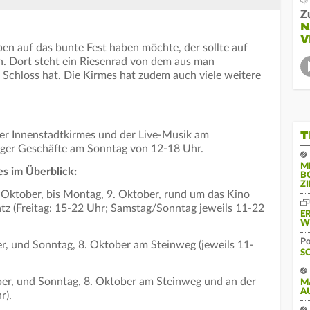
Z
N
V
en auf das bunte Fest haben möchte, der sollte auf
. Dort steht ein Riesenrad von dem aus man
 Schloss hat. Die Kirmes hat zudem auch viele weitere
T
der Innenstadtkirmes und der Live-Musik am
rger Geschäfte am Sonntag von 12-18 Uhr.
M
s im Überblick:
B
Z
6. Oktober, bis Montag, 9. Oktober, rund um das Kino
z (Freitag: 15-22 Uhr; Samstag/Sonntag jeweils 11-22
E
W
Po
r, und Sonntag, 8. Oktober am Steinweg (jeweils 11-
S
er, und Sonntag, 8. Oktober am Steinweg und an der
M
A
r).