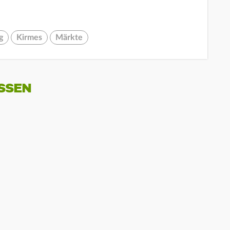
g
Kirmes
Märkte
SSEN