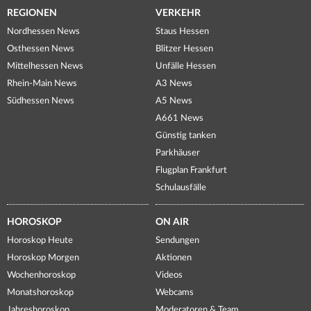
REGIONEN
VERKEHR
Nordhessen News
Staus Hessen
Osthessen News
Blitzer Hessen
Mittelhessen News
Unfälle Hessen
Rhein-Main News
A3 News
Südhessen News
A5 News
A661 News
Günstig tanken
Parkhäuser
Flugplan Frankfurt
Schulausfälle
HOROSKOP
ON AIR
Horoskop Heute
Sendungen
Horoskop Morgen
Aktionen
Wochenhoroskop
Videos
Monatshoroskop
Webcams
Jahreshoroskop
Moderatoren & Team