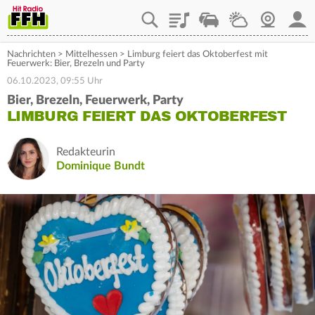
Playlist
Staupilot
Wetter
Webcam
Mein
Nachrichten
>
Mittelhessen
>
Limburg feiert das Oktoberfest mit
Feuerwerk: Bier, Brezeln und Party
06.10.2023, 09:55 Uhr
Bier, Brezeln, Feuerwerk, Party
LIMBURG FEIERT DAS OKTOBERFEST
Redakteurin
Dominique Bundt