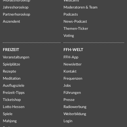
Monatshoroskop
Webcams
Jahreshoroskop
Moderatoren & Team
Partnerhoroskop
Podcasts
Aszendent
News-Podcast
Themen-Ticker
Voting
FREIZEIT
FFH-WELT
Veranstaltungen
FFH-App
Spielplätze
Newsletter
Rezepte
Kontakt
Meditation
Frequenzen
Ausflugsziele
Jobs
Freizeit-Tipps
Führungen
Ticketshop
Presse
Lotto Hessen
Radiowerbung
Spiele
Weiterbildung
Mahjong
Login