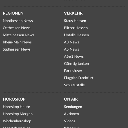
REGIONEN
VERKEHR
Nordhessen News
Staus Hessen
Osthessen News
Blitzer Hessen
Mittelhessen News
Unfälle Hessen
Rhein-Main News
A3 News
Südhessen News
A5 News
A661 News
Günstig tanken
Parkhäuser
Flugplan Frankfurt
Schulausfälle
HOROSKOP
ON AIR
Horoskop Heute
Sendungen
Horoskop Morgen
Aktionen
Wochenhoroskop
Videos