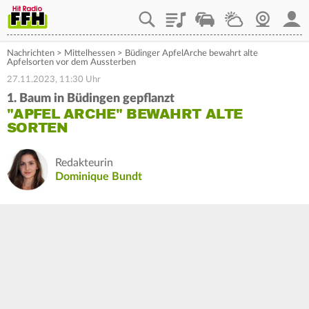
Playlist
Staupilot
Wetter
Webcam
Mein
Nachrichten
>
Mittelhessen
>
Büdinger ApfelArche bewahrt alte
Apfelsorten vor dem Aussterben
27.11.2023, 11:30 Uhr
1. Baum in Büdingen gepflanzt
"APFEL ARCHE" BEWAHRT ALTE
SORTEN
Redakteurin
Dominique Bundt