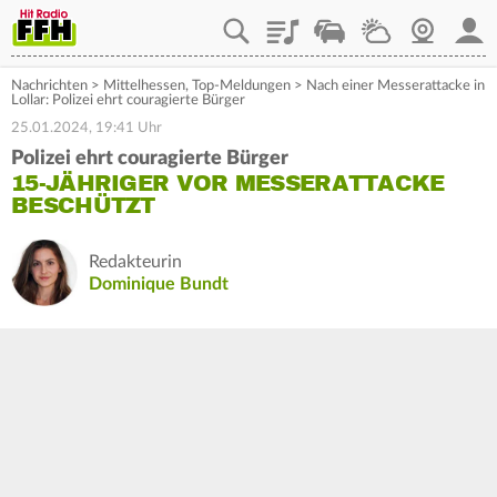
Playlist
Staupilot
Wetter
Webcam
Mein
Nachrichten
>
Mittelhessen
,
Top-Meldungen
>
Nach einer Messerattacke in
Lollar: Polizei ehrt couragierte Bürger
25.01.2024, 19:41 Uhr
Polizei ehrt couragierte Bürger
15-JÄHRIGER VOR MESSERATTACKE
BESCHÜTZT
Redakteurin
Dominique Bundt