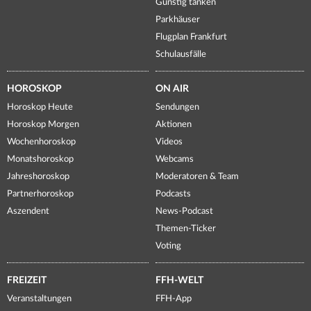
Günstig tanken
Parkhäuser
Flugplan Frankfurt
Schulausfälle
HOROSKOP
ON AIR
Horoskop Heute
Sendungen
Horoskop Morgen
Aktionen
Wochenhoroskop
Videos
Monatshoroskop
Webcams
Jahreshoroskop
Moderatoren & Team
Partnerhoroskop
Podcasts
Aszendent
News-Podcast
Themen-Ticker
Voting
FREIZEIT
FFH-WELT
Veranstaltungen
FFH-App