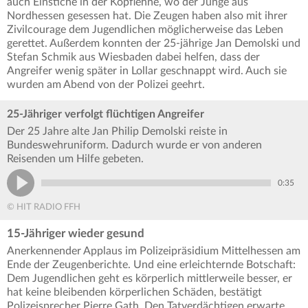
auch Einstiche in der Kopflehne, wo der Junge aus
Nordhessen gesessen hat. Die Zeugen haben also mit ihrer
Zivilcourage dem Jugendlichen möglicherweise das Leben
gerettet. Außerdem konnten der 25-jährige Jan Demolski und
Stefan Schmik aus Wiesbaden dabei helfen, dass der
Angreifer wenig später in Lollar geschnappt wird. Auch sie
wurden am Abend von der Polizei geehrt.
25-Jähriger verfolgt flüchtigen Angreifer
Der 25 Jahre alte Jan Philip Demolski reiste in
Bundeswehruniform. Dadurch wurde er von anderen
Reisenden um Hilfe gebeten.
0:35
© HIT RADIO FFH
15-Jähriger wieder gesund
Anerkennender Applaus im Polizeipräsidium Mittelhessen am
Ende der Zeugenberichte. Und eine erleichternde Botschaft:
Dem Jugendlichen geht es körperlich mittlerweile besser, er
hat keine bleibenden körperlichen Schäden, bestätigt
Polizeisprecher Pierre Gath. Den Tatverdächtigen erwarte