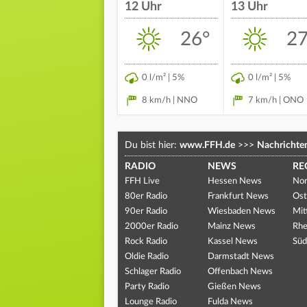
12 Uhr
13 Uhr
26°
27
0 l/m² | 5%
0 l/m² | 5%
8 km/h | NNO
7 km/h | ONO
Du bist hier:
www.FFH.de
>>>
Nachrichte
RADIO
NEWS
RE
FFH Live
Hessen News
Nor
80er Radio
Frankfurt News
Ost
90er Radio
Wiesbaden News
Mit
2000er Radio
Mainz News
Rhe
Rock Radio
Kassel News
Süd
Oldie Radio
Darmstadt News
Schlager Radio
Offenbach News
Party Radio
Gießen News
Lounge Radio
Fulda News