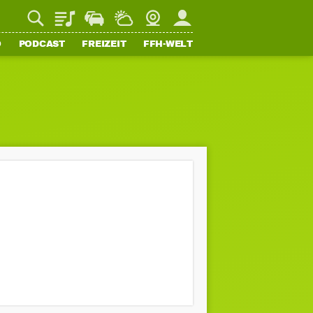
Playlist
Staupilot
Wetter
Webcam
Mein FFH
O
PODCAST
FREIZEIT
FFH-WELT