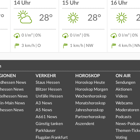
14 Uhr
15 Uhr
16 Uhr
°
28°
28°
0 l/m² | 0%
0 l/m² | 0%
0 l/m² | 0%
3 km/h | O
1 km/h | NW
4 km/h | N
n
GIONEN
VERKEHR
HOROSKOP
ON AIR
dhessen News
Staus Hessen
Horoskop Heute
Sendungen
hessen News
Blitzer Hessen
Horoskop Morgen
Aktionen
telhessen News
Unfälle Hessen
Wochenhoroskop
Videos
in-Main News
A3 News
Monatshoroskop
Webcams
hessen News
A5 News
Jahreshoroskop
Moderatoren
A661 News
Partnerhoroskop
Podcasts
Günstig tanken
Aszendent
News-Podcas
Parkhäuser
Themen-Tick
Flugplan Frankfurt
Voting