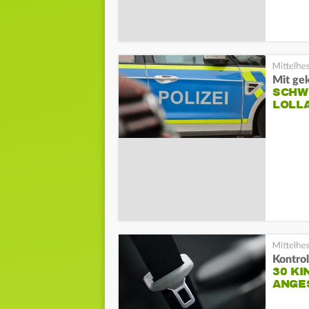
Mit ge
SCHW
LOLL
Kontro
30 KI
ANGE