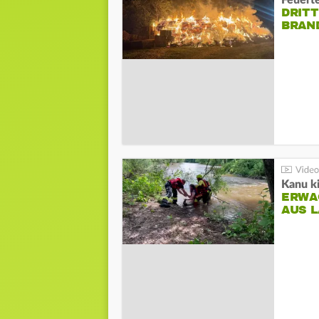
DRIT
BRAN
Kanu ki
ERWA
AUS 