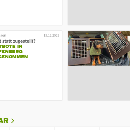
15.12.2023
 statt zugestellt?
TBOTE IN
FENBERG
GENOMMEN
AR