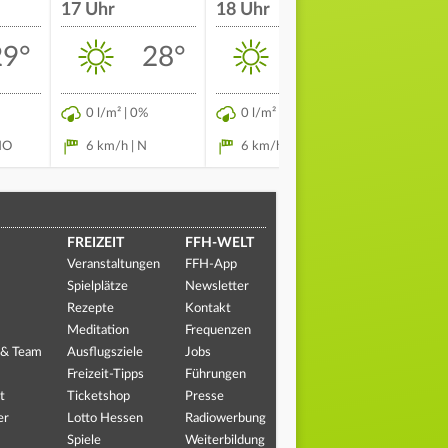
17 Uhr
18 Uhr
19 Uhr
29°
28°
28°
0 l/m² | 0%
0 l/m² | 0%
0 l/m² | 
NO
6 km/h | N
6 km/h | NNO
9 km/h 
FREIZEIT
FFH-WELT
Veranstaltungen
FFH-App
Spielplätze
Newsletter
Rezepte
Kontakt
Meditation
Frequenzen
 & Team
Ausflugsziele
Jobs
Freizeit-Tipps
Führungen
t
Ticketshop
Presse
er
Lotto Hessen
Radiowerbung
Spiele
Weiterbildung