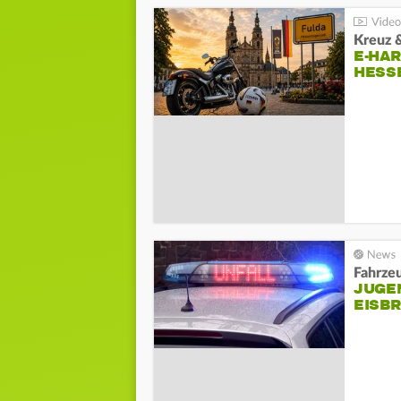
Kreuz 
E-HAR
ESSE
Fahrzeu
JUGE
EISB