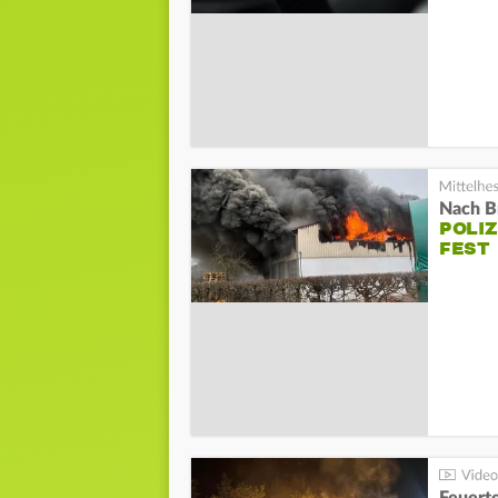
Nach Br
POLIZ
FEST
Feuerte