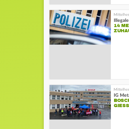
Illega
14 M
ZUHA
IG Met
BOSC
GIESS