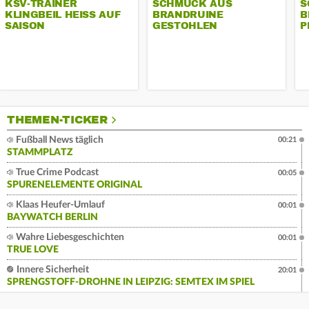
KSV-TRAINER
SCHMUCK AUS
S
KLINGBEIL HEISS AUF S
BRANDRUINE
B
AISON
GESTOHLEN
P
THEMEN-TICKER
Fußball News täglich
00:21
STAMMPLATZ
True Crime Podcast
00:05
SPURENELEMENTE ORIGINAL
Klaas Heufer-Umlauf
00:01
BAYWATCH BERLIN
Wahre Liebesgeschichten
00:01
TRUE LOVE
Innere Sicherheit
20:01
SPRENGSTOFF-DROHNE IN LEIPZIG: SEMTEX IM SPIEL