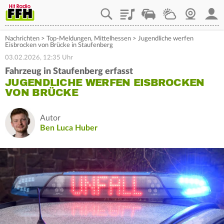
Playlist
Staupilot
Wetter
Webcam
Mein
Nachrichten
>
Top-Meldungen
,
Mittelhessen
>
Jugendliche werfen
Eisbrocken von Brücke in Staufenberg
03.02.2026, 12:35 Uhr
Fahrzeug in Staufenberg erfasst
JUGENDLICHE WERFEN EISBROCKEN
VON BRÜCKE
Autor
Ben Luca Huber