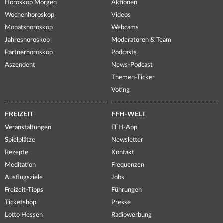
Horoskop Morgen
Aktionen
Wochenhoroskop
Videos
Monatshoroskop
Webcams
Jahreshoroskop
Moderatoren & Team
Partnerhoroskop
Podcasts
Aszendent
News-Podcast
Themen-Ticker
Voting
FREIZEIT
FFH-WELT
Veranstaltungen
FFH-App
Spielplätze
Newsletter
Rezepte
Kontakt
Meditation
Frequenzen
Ausflugsziele
Jobs
Freizeit-Tipps
Führungen
Ticketshop
Presse
Lotto Hessen
Radiowerbung