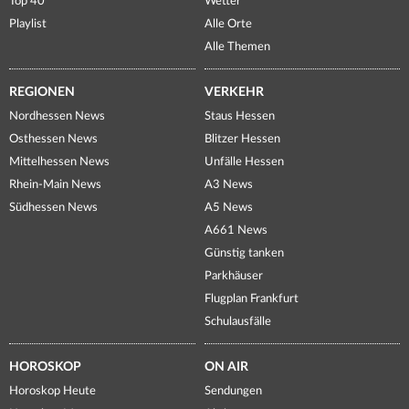
Top 40
Wetter
Playlist
Alle Orte
Alle Themen
REGIONEN
VERKEHR
Nordhessen News
Staus Hessen
Osthessen News
Blitzer Hessen
Mittelhessen News
Unfälle Hessen
Rhein-Main News
A3 News
Südhessen News
A5 News
A661 News
Günstig tanken
Parkhäuser
Flugplan Frankfurt
Schulausfälle
HOROSKOP
ON AIR
Horoskop Heute
Sendungen