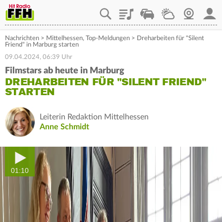
Playlist
Staupilot
Wetter
Webcam
Mein
Nachrichten
>
Mittelhessen
,
Top-Meldungen
>
Dreharbeiten für "Silent
Friend" in Marburg starten
09.04.2024, 06:39 Uhr
Filmstars ab heute in Marburg
DREHARBEITEN FÜR "SILENT FRIEND"
STARTEN
Leiterin Redaktion Mittelhessen
Anne Schmidt
01:10