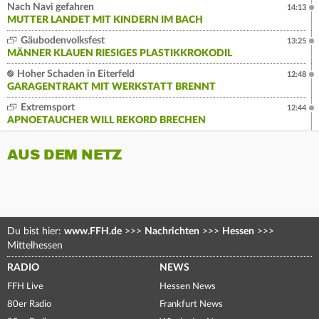
Nach Navi gefahren
14:13
MUTTER LANDET MIT KINDERN IM BACH
Gäubodenvolksfest
13:25
MÄNNER KLAUEN RIESIGES PLASTIKKROKODIL
Hoher Schaden in Eiterfeld
12:48
GARAGENTRAKT MIT WERKSTATT BRENNT
Extremsport
12:44
APNOETAUCHER WILL REKORD BRECHEN
AUS DEM NETZ
Du bist hier:
www.FFH.de
>>>
Nachrichten
>>>
Hessen
>>>
Mittelhessen
RADIO
NEWS
FFH Live
Hessen News
80er Radio
Frankfurt News