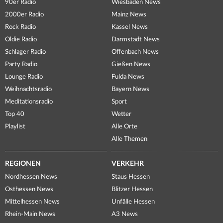
90er Radio
Wiesbaden News
2000er Radio
Mainz News
Rock Radio
Kassel News
Oldie Radio
Darmstadt News
Schlager Radio
Offenbach News
Party Radio
Gießen News
Lounge Radio
Fulda News
Weihnachtsradio
Bayern News
Meditationsradio
Sport
Top 40
Wetter
Playlist
Alle Orte
Alle Themen
REGIONEN
VERKEHR
Nordhessen News
Staus Hessen
Osthessen News
Blitzer Hessen
Mittelhessen News
Unfälle Hessen
Rhein-Main News
A3 News