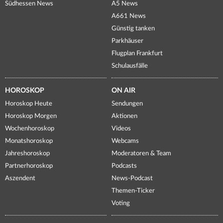
Südhessen News
A5 News
A661 News
Günstig tanken
Parkhäuser
Flugplan Frankfurt
Schulausfälle
HOROSKOP
ON AIR
Horoskop Heute
Sendungen
Horoskop Morgen
Aktionen
Wochenhoroskop
Videos
Monatshoroskop
Webcams
Jahreshoroskop
Moderatoren & Team
Partnerhoroskop
Podcasts
Aszendent
News-Podcast
Themen-Ticker
Voting