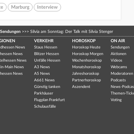
te
Marburg
Interview
Sendungen
>>>
Silvia am Sonntag: Der Talk mit Silvia Stenger
GIONEN
VERKEHR
HOROSKOP
ON AIR
dhessen News
Staus Hessen
Horoskop Heute
Sendungen
hessen News
Blitzer Hessen
Horoskop Morgen
Aktionen
telhessen News
Unfälle Hessen
Wochenhoroskop
Videos
in-Main News
A3 News
Monatshoroskop
Webcams
hessen News
A5 News
Jahreshoroskop
Moderatoren
A661 News
Partnerhoroskop
Podcasts
Günstig tanken
Aszendent
News-Podcas
Parkhäuser
Themen-Tick
Flugplan Frankfurt
Voting
Schulausfälle