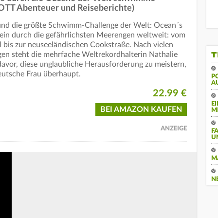
TT Abenteuer und Reiseberichte)
und die größte Schwimm-Challenge der Welt: Ocean´s
lein durch die gefährlichsten Meerengen weltweit: vom
 bis zur neuseeländischen Cookstraße. Nach vielen
T
en steht die mehrfache Weltrekordhalterin Nathalie
davor, diese unglaubliche Herausforderung zu meistern,
deutsche Frau überhaupt.
PO
U
22.99 €
E
BEI AMAZON KAUFEN
M
ANZEIGE
F
U
M
N