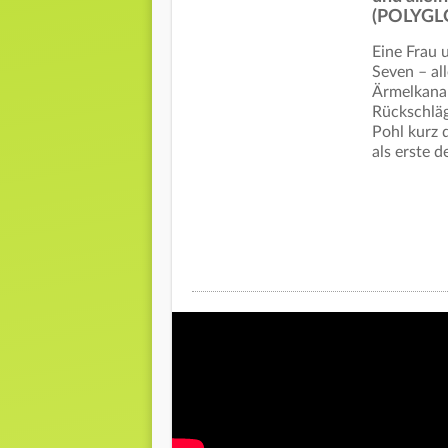
(POLYGLO
Eine Frau 
Seven – al
Ärmelkanal
Rückschläg
Pohl kurz 
als erste 