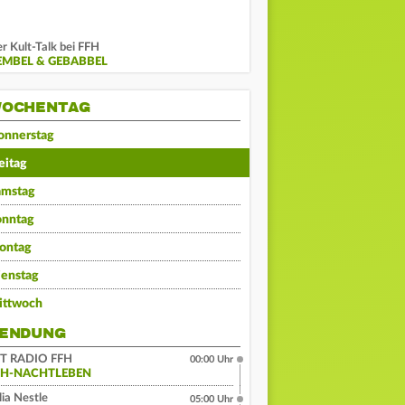
r Kult-Talk bei FFH
EMBEL & GEBABBEL
OCHENTAG
onnerstag
eitag
amstag
onntag
ontag
ienstag
ittwoch
ENDUNG
IT RADIO FFH
00:00 Uhr
FH-NACHTLEBEN
lia Nestle
05:00 Uhr