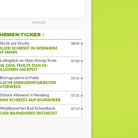
HEMEN-TICKER
Streit auf Straße
08:05
LIZEI SCHIESST IN WEINHEIM A
F MANN
Lottoglück im Main-Kinzig-Kreis
07:50
INE ZAHL FEHLTE ZUM 50-
ILLIONEN-JACKPOT
Betrugsalarm in Fulda
07:41
ALSCHE ENERGIEMITARBEITER
NTERWEGS
Schock-Moment in Neuberg
07:31
ANN SCHIESST AUF BUSFAHRER
Waldbrand bei Bad Schwalbach
07:13
EUER BRANDHERD ENTDECKT