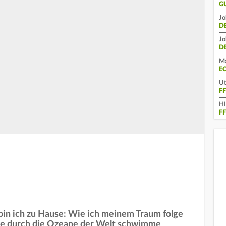
G
Jo
D
Jo
D
Ma
E
Ut
F
H
F
in ich zu Hause: Wie ich meinem Traum folge
ine durch die Ozeane der Welt schwimme