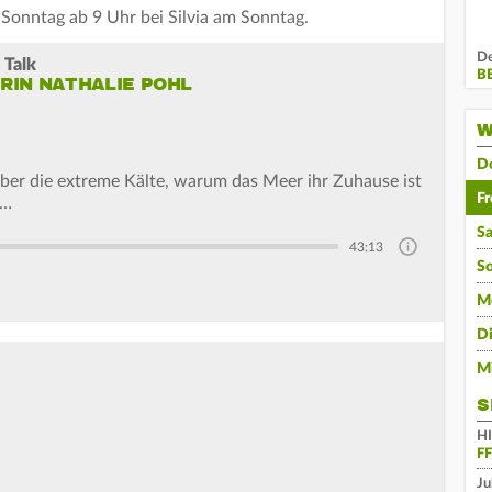
Sonntag ab 9 Uhr bei Silvia am Sonntag.
De
 Talk
B
IN NATHALIE POHL
W
D
er die extreme Kälte, warum das Meer ihr Zuhause ist
Fr
t…
S
43:13
S
M
D
M
S
H
F
Ju