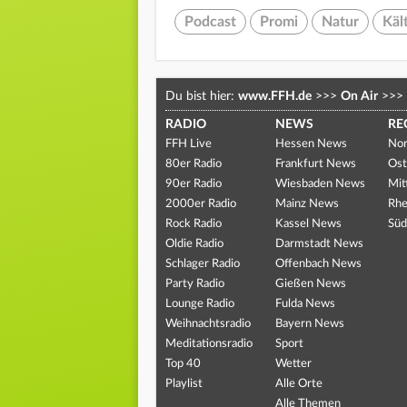
Podcast
Promi
Natur
Käl
Du bist hier:
www.FFH.de
>>>
On Air
>>>
RADIO
NEWS
RE
FFH Live
Hessen News
Nor
80er Radio
Frankfurt News
Ost
90er Radio
Wiesbaden News
Mit
2000er Radio
Mainz News
Rhe
Rock Radio
Kassel News
Süd
Oldie Radio
Darmstadt News
Schlager Radio
Offenbach News
Party Radio
Gießen News
Lounge Radio
Fulda News
Weihnachtsradio
Bayern News
Meditationsradio
Sport
Top 40
Wetter
Playlist
Alle Orte
Alle Themen