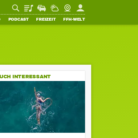
Playlist
Staupilot
Wetter
Webcam
Mein FFH
O
PODCAST
FREIZEIT
FFH-WELT
UCH INTERESSANT