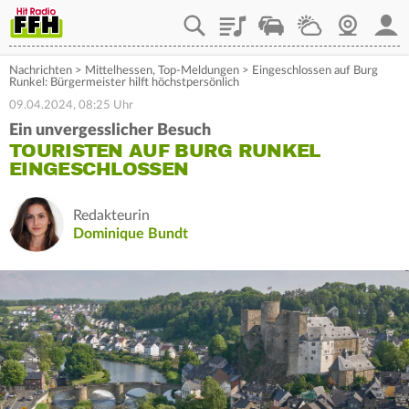
Playlist
Staupilot
Wetter
Webcam
Mein
Nachrichten
>
Mittelhessen
,
Top-Meldungen
>
Eingeschlossen auf Burg
Runkel: Bürgermeister hilft höchstpersönlich
09.04.2024, 08:25 Uhr
Ein unvergesslicher Besuch
TOURISTEN AUF BURG RUNKEL
EINGESCHLOSSEN
Redakteurin
Dominique Bundt