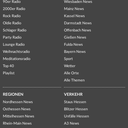
90er Radio
Wiesbaden News
2000er Radio
Mainz News
Rock Radio
Kassel News
Oldie Radio
Darmstadt News
Schlager Radio
Offenbach News
Party Radio
Gießen News
Lounge Radio
Fulda News
Weihnachtsradio
Bayern News
Meditationsradio
Sport
Top 40
Wetter
Playlist
Alle Orte
Alle Themen
REGIONEN
VERKEHR
Nordhessen News
Staus Hessen
Osthessen News
Blitzer Hessen
Mittelhessen News
Unfälle Hessen
Rhein-Main News
A3 News