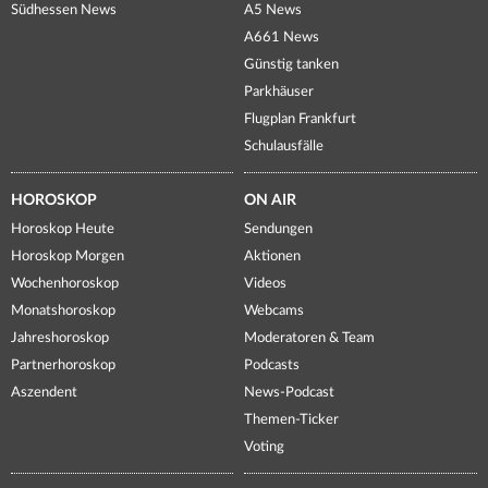
Südhessen News
A5 News
A661 News
Günstig tanken
Parkhäuser
Flugplan Frankfurt
Schulausfälle
HOROSKOP
ON AIR
Horoskop Heute
Sendungen
Horoskop Morgen
Aktionen
Wochenhoroskop
Videos
Monatshoroskop
Webcams
Jahreshoroskop
Moderatoren & Team
Partnerhoroskop
Podcasts
Aszendent
News-Podcast
Themen-Ticker
Voting