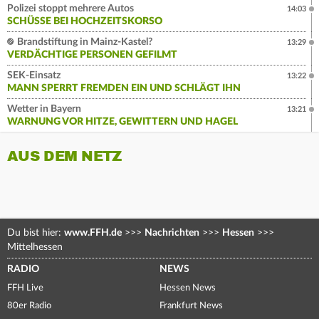
Polizei stoppt mehrere Autos
14:03
SCHÜSSE BEI HOCHZEITSKORSO
Brandstiftung in Mainz-Kastel?
13:29
VERDÄCHTIGE PERSONEN GEFILMT
SEK-Einsatz
13:22
MANN SPERRT FREMDEN EIN UND SCHLÄGT IHN
Wetter in Bayern
13:21
WARNUNG VOR HITZE, GEWITTERN UND HAGEL
AUS DEM NETZ
Du bist hier:
www.FFH.de
>>>
Nachrichten
>>>
Hessen
>>>
Mittelhessen
RADIO
NEWS
FFH Live
Hessen News
80er Radio
Frankfurt News