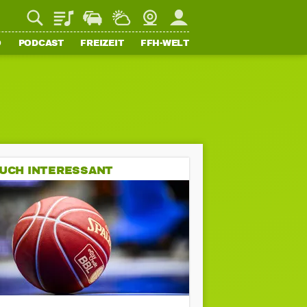
Playlist
Staupilot
Wetter
Webcam
Mein FFH
O
PODCAST
FREIZEIT
FFH-WELT
UCH INTERESSANT