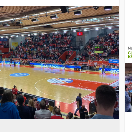
Na
G
K