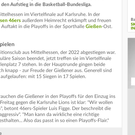
 den Aufstieg in die Basketball-Bundesliga.
telhessen im Viertelfinale auf Karlsruhe. In der
Ba
sen 46ers
außerdem Heimrecht erkämpft und freuen
S
 Auftakt in die Playoffs in der Sporthalle
Gießen
-Ost.
I
Spielen
itionsclub aus Mittelhessen, der 2022 abgestiegen war.
läre Saison beendet, jetzt treffen sie im Viertelfinale
ellenplatz 7 stehen. In der Hauptrunde gingen beide
 knapp - zur Freude der Gießener aus. Generell sind
aufgelaufen: mit 15 Siegen in 17 Spielen.
rauchen die Gießener in den Playoffs für den Einzug ins
 Freitag gegen die Karlsruhe Lions ist klar: "Wir wollen
 betont 46ers-Spieler Luis Figge. Der beschreibt die
aggressiv". "Man kann da wirkliche eine richtige
sthalten... Also das passt in so einen Playoffs-Flair."
e