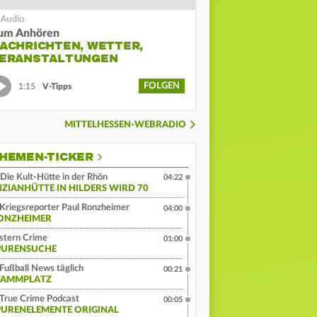
um Anhören
ACHRICHTEN, WETTER,
ERANSTALTUNGEN
FOLGEN
1:15
V-Tipps
MITTELHESSEN-WEBRADIO
HEMEN-TICKER
Die Kult-Hütte in der Rhön
04:22
NZIANHÜTTE IN HILDERS WIRD 70
Kriegsreporter Paul Ronzheimer
04:00
ONZHEIMER
stern Crime
01:00
PURENSUCHE
Fußball News täglich
00:21
TAMMPLATZ
True Crime Podcast
00:05
PURENELEMENTE ORIGINAL