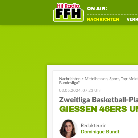
ON AIR:
NACHRICHTEN
VER
Nachrichten
>
Mittelhessen
,
Sport
,
Top-Meld
Bundesliga?
03.05.2024, 07:23 Uhr
Zweitliga Basketball-Pl
GIESSEN 46ERS U
Redakteurin
Dominique Bundt