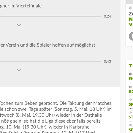
ner im Viertelfinale.
Z
0:24
N
V
Der Verein und die Spieler hoffen auf möglichst
0:43
T
E
R
Wochen zum Beben gebracht. Die Taktung der Matches
S
ie schon zwei Tage später (Sonntag, 5. Mai, 18 Uhr) im
ttwoch (8. Mai, 19.30 Uhr) wieder in der Osthalle
S
ötig sein, so hat die Liga diese ebenfalls bereits
ag, 10. Mai (19.30 Uhr), wieder in Karlsruhe
S