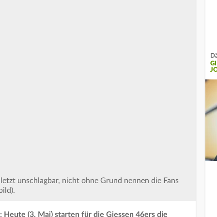
Dä
G
J
letzt unschlagbar, nicht ohne Grund nennen die Fans
ild).
 Heute (3. Mai) starten für die Giessen 46ers die