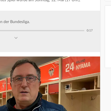
ftes Spiel würde am Sonntag, 12. Mai (17 Uhr),
n der Bundesliga.
0:17