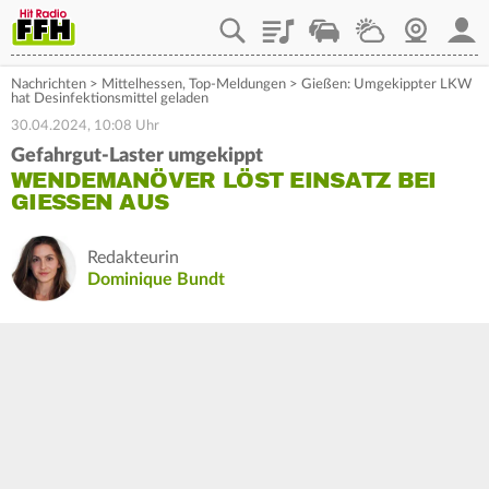
Playlist
Staupilot
Wetter
Webcam
Mein
Nachrichten
>
Mittelhessen
,
Top-Meldungen
>
Gießen: Umgekippter LKW
hat Desinfektionsmittel geladen
30.04.2024, 10:08 Uhr
Gefahrgut-Laster umgekippt
WENDEMANÖVER LÖST EINSATZ BEI
GIESSEN AUS
Redakteurin
Dominique Bundt