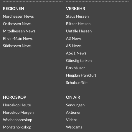
REGIONEN
VERKEHR
Nordhessen News
Staus Hessen
Osthessen News
Blitzer Hessen
Mittelhessen News
Unfälle Hessen
Rhein-Main News
A3 News
Südhessen News
A5 News
A661 News
Günstig tanken
Parkhäuser
Flugplan Frankfurt
Schulausfälle
HOROSKOP
ON AIR
Horoskop Heute
Sendungen
Horoskop Morgen
Aktionen
Wochenhoroskop
Videos
Monatshoroskop
Webcams