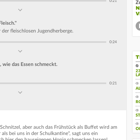
0:21
Z
N
V
leisch."
r der fleischlosen Jugendherberge.
0:24
T
n, wie das Essen schmeckt.
2
L
0:21
A
R
S
-Schnitzel, aber auch das Frühstück als Buffet wird am
O
ls bei uns in der Schulkantine", sagt uns ein
ich hier den hauseigenen Honig schmecken lassen!