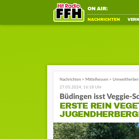
ON AIR:
NACHRICHTEN
VER
Nachrichten
>
Mittelhessen
>
Umweltherberg
27.05.2024, 16:18 Uhr
Büdingen isst Veggie-Sc
ERSTE REIN VEG
JUGENDHERBERG