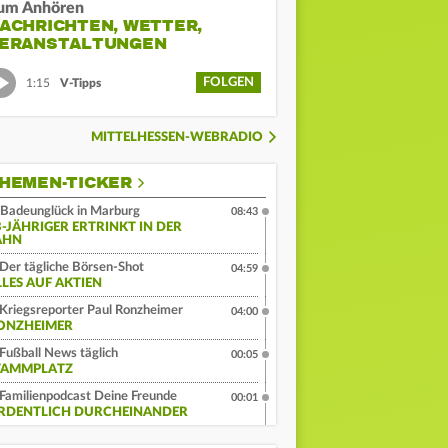
um Anhören
ACHRICHTEN, WETTER,
ERANSTALTUNGEN
FOLGEN
1:15
V-Tipps
MITTELHESSEN-WEBRADIO
HEMEN-TICKER
Badeunglück in Marburg
08:43
3-JÄHRIGER ERTRINKT IN DER
AHN
Der tägliche Börsen-Shot
04:59
LLES AUF AKTIEN
Kriegsreporter Paul Ronzheimer
04:00
ONZHEIMER
Fußball News täglich
00:05
TAMMPLATZ
Familienpodcast Deine Freunde
00:01
RDENTLICH DURCHEINANDER