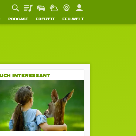
Playlist
Staupilot
Wetter
Webcam
Mein FFH
O
PODCAST
FREIZEIT
FFH-WELT
UCH INTERESSANT