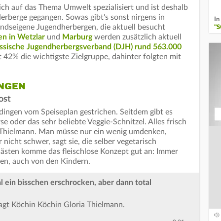
ich auf das Thema Umwelt spezialisiert und ist deshalb
erberge gegangen. Sowas gibt's sonst nirgens in
In
ndseigene Jugendherbergen, die aktuell besucht
"
n in Wetzlar
und
Marburg
werden zusätzlich aktuell
ssische Jugendherbergsverband (DJH) rund 563.000
 42% die wichtigste Zielgruppe, dahinter folgten mit
NGEN
ost
dingen vom Speiseplan gestrichen. Seitdem gibt es
e oder das sehr beliebte Veggie-Schnitzel. Alles frisch
 Thielmann. Man müsse nur ein wenig umdenken,
nicht schwer, sagt sie, die selber vegetarisch
Gästen komme das fleischlose Konzept gut an: Immer
en, auch von den Kindern.
l ein bisschen erschrocken, aber dann total
sagt Köchin Köchin Gloria Thielmann.