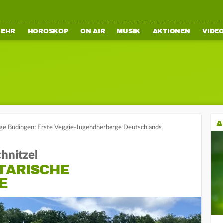
KEHR
HOROSKOP
ON AIR
MUSIK
AKTIONEN
VIDE
A
e Büdingen: Erste Veggie-Jugendherberge Deutschlands
hnitzel
ETARISCHE
E