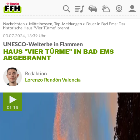
Playlist
Staupilot
Wetter
Webcam
Mein
Nachrichten
>
Mittelhessen
,
Top-Meldungen
>
Feuer in Bad Ems: Das
historische Haus "Vier Türme" brennt
03.07.2024, 13:39 Uhr
UNESCO-Welterbe in Flammen
HAUS "VIER TÜRME" IN BAD EMS
ABGEBRANNT
Redaktion
Lorenzo Rendón Valencia
01:16