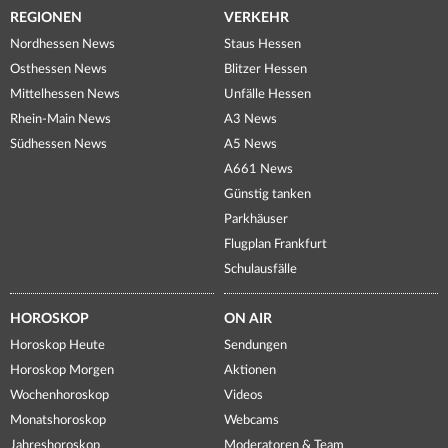
REGIONEN
VERKEHR
Nordhessen News
Staus Hessen
Osthessen News
Blitzer Hessen
Mittelhessen News
Unfälle Hessen
Rhein-Main News
A3 News
Südhessen News
A5 News
A661 News
Günstig tanken
Parkhäuser
Flugplan Frankfurt
Schulausfälle
HOROSKOP
ON AIR
Horoskop Heute
Sendungen
Horoskop Morgen
Aktionen
Wochenhoroskop
Videos
Monatshoroskop
Webcams
Jahreshoroskop
Moderatoren & Team