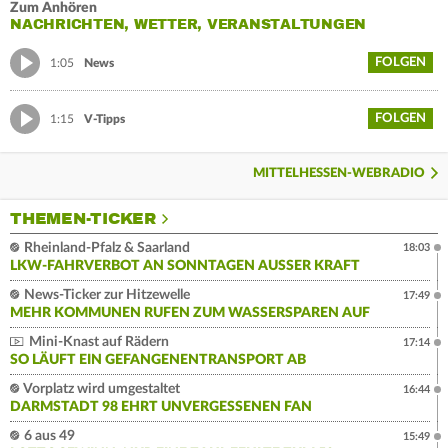
Zum Anhören
NACHRICHTEN, WETTER, VERANSTALTUNGEN
FOLGEN
1:05
News
FOLGEN
1:15
V-Tipps
MITTELHESSEN-WEBRADIO
THEMEN-TICKER
Rheinland-Pfalz & Saarland
18:03
LKW-FAHRVERBOT AN SONNTAGEN AUSSER KRAFT
News-Ticker zur Hitzewelle
17:49
MEHR KOMMUNEN RUFEN ZUM WASSERSPAREN AUF
Mini-Knast auf Rädern
17:14
SO LÄUFT EIN GEFANGENENTRANSPORT AB
Vorplatz wird umgestaltet
16:44
DARMSTADT 98 EHRT UNVERGESSENEN FAN
6 aus 49
15:49