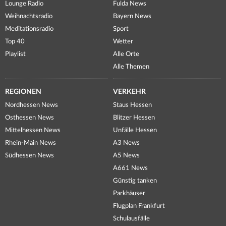
Lounge Radio
Fulda News
Weihnachtsradio
Bayern News
Meditationsradio
Sport
Top 40
Wetter
Playlist
Alle Orte
Alle Themen
REGIONEN
VERKEHR
Nordhessen News
Staus Hessen
Osthessen News
Blitzer Hessen
Mittelhessen News
Unfälle Hessen
Rhein-Main News
A3 News
Südhessen News
A5 News
A661 News
Günstig tanken
Parkhäuser
Flugplan Frankfurt
Schulausfälle