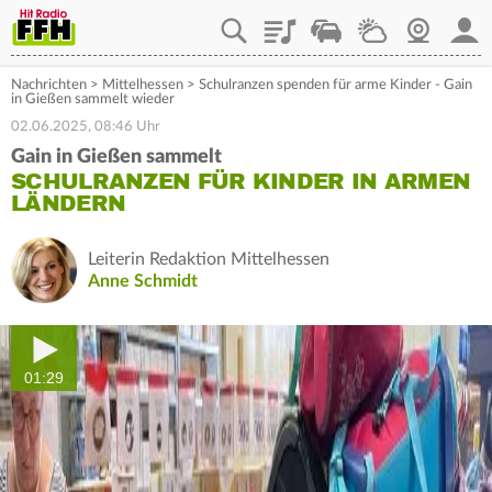
Playlist
Staupilot
Wetter
Webcam
Mein
Nachrichten
>
Mittelhessen
>
Schulranzen spenden für arme Kinder - Gain
in Gießen sammelt wieder
02.06.2025, 08:46 Uhr
Gain in Gießen sammelt
SCHULRANZEN FÜR KINDER IN ARMEN
LÄNDERN
Leiterin Redaktion Mittelhessen
Anne Schmidt
01:29