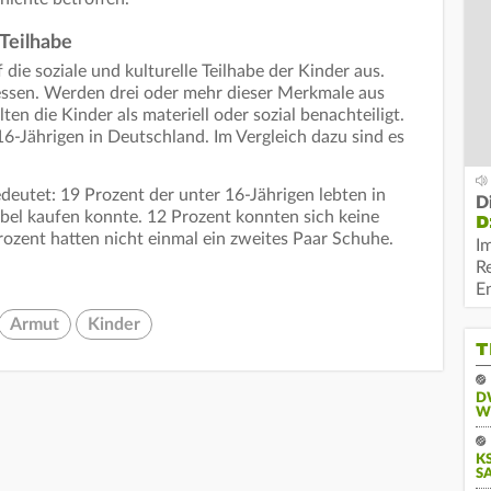
 Teilhabe
die soziale und kulturelle Teilhabe der Kinder aus.
ssen. Werden drei oder mehr dieser Merkmale aus
lten die Kinder als materiell oder sozial benachteiligt.
 16-Jährigen in Deutschland. Im Vergleich dazu sind es
edeutet: 19 Prozent der unter 16-Jährigen lebten in
D
bel kaufen konnte. 12 Prozent konnten sich keine
D
rozent hatten nicht einmal ein zweites Paar Schuhe.
I
R
E
Armut
Kinder
T
D
W
KS
A