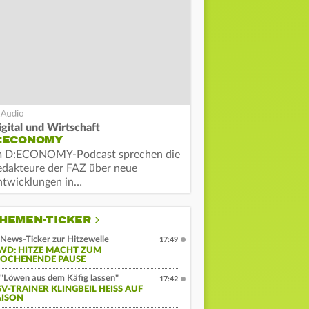
igital und Wirtschaft
:ECONOMY
m D:ECONOMY-Podcast sprechen die
edakteure der FAZ über neue
ntwicklungen in…
HEMEN-TICKER
News-Ticker zur Hitzewelle
17:49
WD: HITZE MACHT ZUM
OCHENENDE PAUSE
"Löwen aus dem Käfig lassen"
17:42
V-TRAINER KLINGBEIL HEISS AUF S
ISON