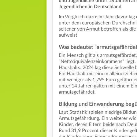
und Jugendliche unter 18 Jahren ar
Jugendlichen in Deutschland.
Im Vergleich dazu: Im Jahr davor lag
unter dem europäischen Durchschnit
seltener von Armut betroffen als di
aufweist.
Was bedeutet "armutsgefährde
Ein Mensch gilt als armutsgefährdet
"Nettoäquivalenzeinkommens" liegt. 
Haushalts. 2024 lag diese Schwelle 
Ein Haushalt mit einem alleinerzieh
mit weniger als 1.795 Euro gefährd
unter 14 Jahren galten mit einem E
armutsgefährdet.
Bildung und Einwanderung beg
Laut Statistik spielen niedrige Bildu
Armutsgefährdung. Ein weiterer wich
Kinder, deren Eltern beide nach Deu
Rund 31,9 Prozent dieser Kinder gel
der Kinder ohne Einwanderungsgesch