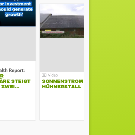
lth Report:
Unter Auflag
ER
EU ERLAU
ÄRE STEIGT
SONNENSTROM IM
PARAMOU
M ZWEI…
HÜHNERSTALL
GEPLANT