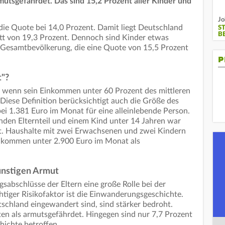
mutsgefährdet. Das sind 15,2 Prozent aller Kinder und
Jo
 die Quote bei 14,0 Prozent. Damit liegt Deutschland
S
B
t von 19,3 Prozent. Dennoch sind Kinder etwas
e Gesamtbevölkerung, die eine Quote von 15,5 Prozent
P
t"?
, wenn sein Einkommen unter 60 Prozent des mittleren
Diese Definition berücksichtigt auch die Größe des
bei 1.381 Euro im Monat für eine alleinlebende Person.
enden Elternteil und einem Kind unter 14 Jahren war
et. Haushalte mit zwei Erwachsenen und zwei Kindern
inkommen unter 2.900 Euro im Monat als
ünstigen Armut
ngsabschlüsse der Eltern eine große Rolle bei der
tiger Risikofaktor ist die Einwanderungsgeschichte.
tschland eingewandert sind, sind stärker bedroht.
ten als armutsgefährdet. Hingegen sind nur 7,7 Prozent
ichte betroffen.