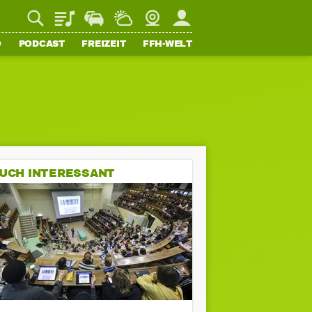
Playlist
Staupilot
Wetter
Webcam
Mein FFH
O
PODCAST
FREIZEIT
FFH-WELT
UCH INTERESSANT