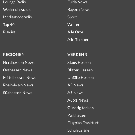
Lounge Radio
Fulda News
Weihnachtsradio
Bayern News
Meditationsradio
Sport
Top 40
Wetter
Playlist
Alle Orte
Alle Themen
REGIONEN
VERKEHR
Nordhessen News
Staus Hessen
Osthessen News
Blitzer Hessen
Mittelhessen News
Unfälle Hessen
Rhein-Main News
A3 News
Südhessen News
A5 News
A661 News
Günstig tanken
Parkhäuser
Flugplan Frankfurt
Schulausfälle