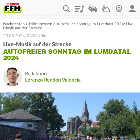
Playlist
Staupilot
Wetter
Webcam
Mein
Nachrichten
>
Mittelhessen
>
Autofreier Sonntag im Lumdatal 2024: Live-
Musik auf der Strecke
20.08.2024, 08:08 Uhr
Live-Musik auf der Strecke
AUTOFREIER SONNTAG IM LUMDATAL
2024
Redaktion
Lorenzo Rendón Valencia