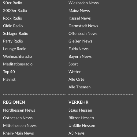
90er Radio
Wiesbaden News
2000er Radio
Mainz News
Rock Radio
Kassel News
Oldie Radio
Darmstadt News
Schlager Radio
Offenbach News
Party Radio
Gießen News
Lounge Radio
Fulda News
Weihnachtsradio
Bayern News
Meditationsradio
Sport
Top 40
Wetter
Playlist
Alle Orte
Alle Themen
REGIONEN
VERKEHR
Nordhessen News
Staus Hessen
Osthessen News
Blitzer Hessen
Mittelhessen News
Unfälle Hessen
Rhein-Main News
A3 News