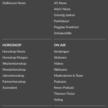
Südhessen News
A5 News
A661 News
Günstig tanken
Parkhäuser
Flugplan Frankfurt
Schulausfälle
HOROSKOP
ON AIR
Horoskop Heute
Sendungen
Horoskop Morgen
Aktionen
Wochenhoroskop
Videos
Monatshoroskop
Webcams
Jahreshoroskop
Moderatoren & Team
Partnerhoroskop
Podcasts
Aszendent
News-Podcast
Themen-Ticker
Voting