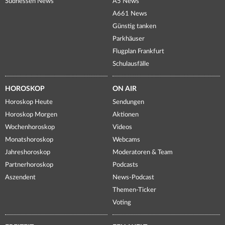
Südhessen News
A5 News
A661 News
Günstig tanken
Parkhäuser
Flugplan Frankfurt
Schulausfälle
HOROSKOP
ON AIR
Horoskop Heute
Sendungen
Horoskop Morgen
Aktionen
Wochenhoroskop
Videos
Monatshoroskop
Webcams
Jahreshoroskop
Moderatoren & Team
Partnerhoroskop
Podcasts
Aszendent
News-Podcast
Themen-Ticker
Voting