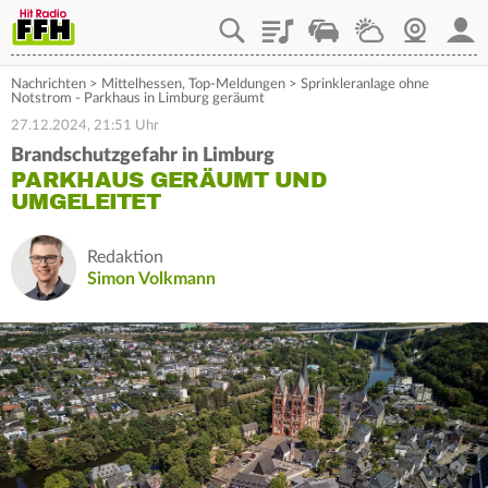
Playlist
Staupilot
Wetter
Webcam
Mein
Nachrichten
>
Mittelhessen
,
Top-Meldungen
>
Sprinkleranlage ohne
Notstrom - Parkhaus in Limburg geräumt
27.12.2024, 21:51 Uhr
Brandschutzgefahr in Limburg
PARKHAUS GERÄUMT UND
UMGELEITET
Redaktion
Simon Volkmann