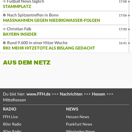
Fußball News täglich
17:08
STAMMPLATZ
Nach Spitzentreffen in Bonn
17:06
MASSNAHMEN GEGEN NIEDRIGWASSER-FOLGEN
Christian Falk
17:00
BAYERN INSIDER
Rund 9.600 in einer Hitze-Woche
16:41
RKI: MEHR HITZETOTE ALS BISLANG GEDACHT
AUS DEM NETZ
Du bist hier:
www.FFH.de
>>>
Nachrichten
>>>
Hessen
>>>
Mittelhessen
RADIO
NEWS
FFH Live
Hessen News
80er Radio
Frankfurt News
90er Radio
Wiesbaden News