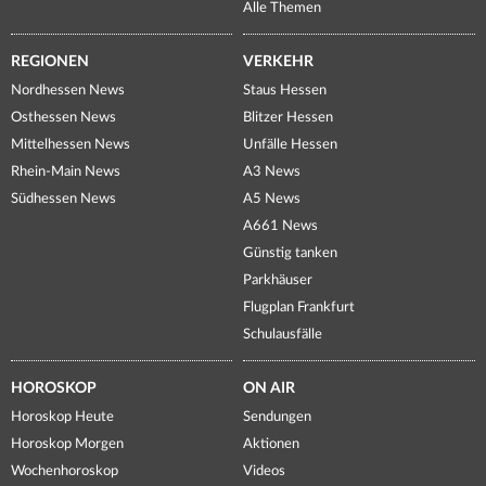
Alle Themen
REGIONEN
VERKEHR
Nordhessen News
Staus Hessen
Osthessen News
Blitzer Hessen
Mittelhessen News
Unfälle Hessen
Rhein-Main News
A3 News
Südhessen News
A5 News
A661 News
Günstig tanken
Parkhäuser
Flugplan Frankfurt
Schulausfälle
HOROSKOP
ON AIR
Horoskop Heute
Sendungen
Horoskop Morgen
Aktionen
Wochenhoroskop
Videos