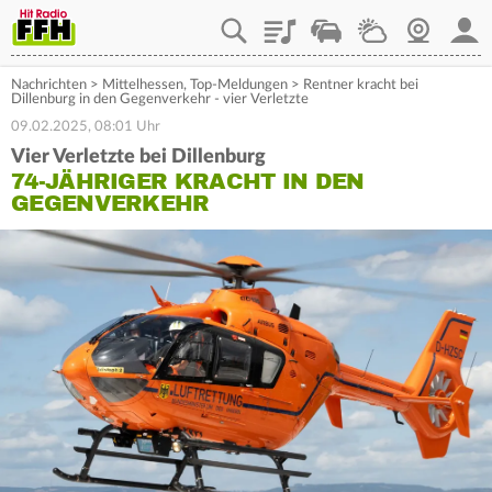
Playlist
Staupilot
Wetter
Webcam
Mein
Nachrichten
>
Mittelhessen
,
Top-Meldungen
>
Rentner kracht bei
Dillenburg in den Gegenverkehr - vier Verletzte
09.02.2025, 08:01 Uhr
Vier Verletzte bei Dillenburg
74-JÄHRIGER KRACHT IN DEN
GEGENVERKEHR