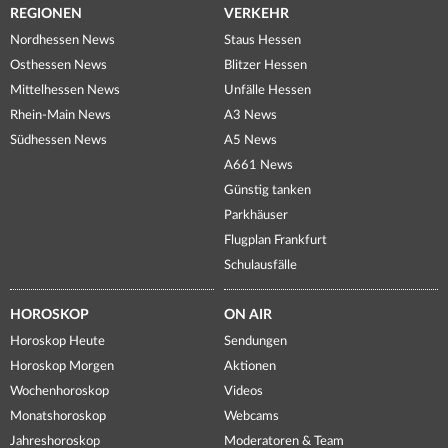
REGIONEN
VERKEHR
Nordhessen News
Staus Hessen
Osthessen News
Blitzer Hessen
Mittelhessen News
Unfälle Hessen
Rhein-Main News
A3 News
Südhessen News
A5 News
A661 News
Günstig tanken
Parkhäuser
Flugplan Frankfurt
Schulausfälle
HOROSKOP
ON AIR
Horoskop Heute
Sendungen
Horoskop Morgen
Aktionen
Wochenhoroskop
Videos
Monatshoroskop
Webcams
Jahreshoroskop
Moderatoren & Team