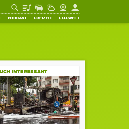
Playlist
Staupilot
Wetter
Webcam
Mein FFH
O
PODCAST
FREIZEIT
FFH-WELT
UCH INTERESSANT