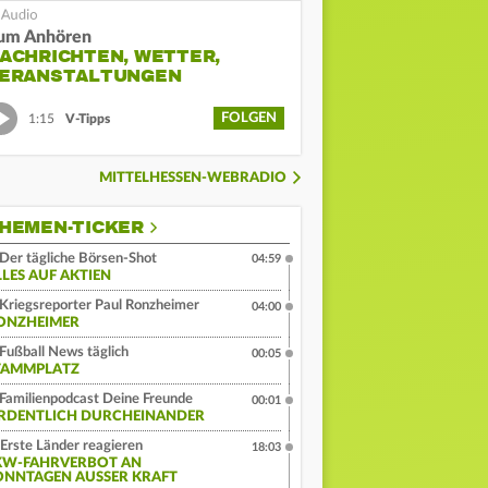
um Anhören
ACHRICHTEN, WETTER,
ERANSTALTUNGEN
FOLGEN
1:15
V-Tipps
MITTELHESSEN-WEBRADIO
HEMEN-TICKER
Der tägliche Börsen-Shot
04:59
LLES AUF AKTIEN
Kriegsreporter Paul Ronzheimer
04:00
ONZHEIMER
Fußball News täglich
00:05
TAMMPLATZ
Familienpodcast Deine Freunde
00:01
RDENTLICH DURCHEINANDER
Erste Länder reagieren
18:03
KW-FAHRVERBOT AN
ONNTAGEN AUSSER KRAFT