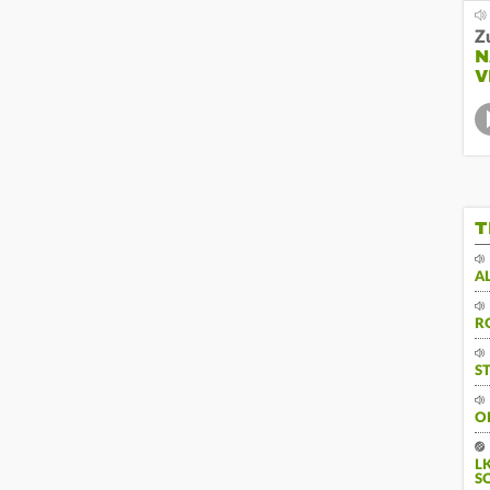
Z
N
V
T
A
R
S
O
L
S