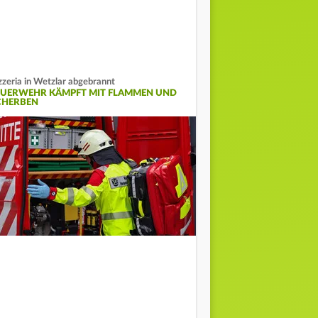
zzeria in Wetzlar abgebrannt
EUERWEHR KÄMPFT MIT FLAMMEN UND
CHERBEN