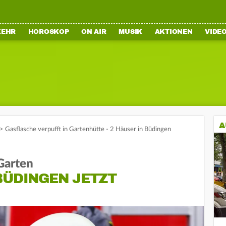
KEHR
HOROSKOP
ON AIR
MUSIK
AKTIONEN
VIDE
A
>
Gasflasche verpufft in Gartenhütte - 2 Häuser in Büdingen
Garten
BÜDINGEN JETZT