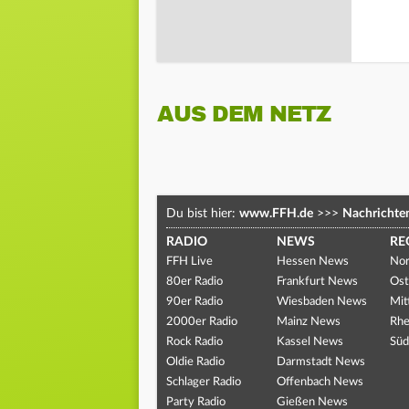
AUS DEM NETZ
Du bist hier:
www.FFH.de
>>>
Nachrichte
RADIO
NEWS
RE
FFH Live
Hessen News
Nor
80er Radio
Frankfurt News
Ost
90er Radio
Wiesbaden News
Mit
2000er Radio
Mainz News
Rhe
Rock Radio
Kassel News
Süd
Oldie Radio
Darmstadt News
Schlager Radio
Offenbach News
Party Radio
Gießen News