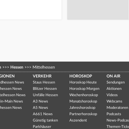
n
>>>
Hessen
>>>
Mittelhessen
GIONEN
VERKEHR
HOROSKOP
ON AIR
dhessen News
Staus Hessen
Horoskop Heute
Sendungen
hessen News
Blitzer Hessen
Horoskop Morgen
Aktionen
telhessen News
Unfälle Hessen
Wochenhoroskop
Videos
in-Main News
A3 News
Monatshoroskop
Webcams
hessen News
A5 News
Jahreshoroskop
Moderatoren
A661 News
Partnerhoroskop
Podcasts
Günstig tanken
Aszendent
News-Podcas
Parkhäuser
Themen-Tick