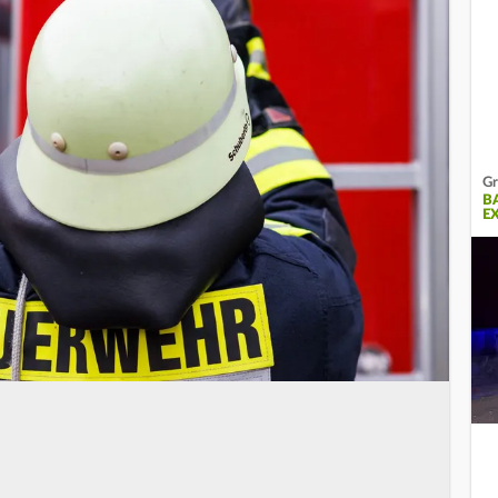
Gr
B
E