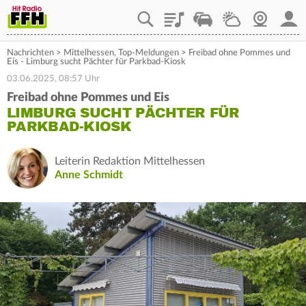
Playlist
Staupilot
Wetter
Webcam
Mein
Nachrichten
>
Mittelhessen
,
Top-Meldungen
>
Freibad ohne Pommes und
Eis - Limburg sucht Pächter für Parkbad-Kiosk
03.06.2025, 08:57 Uhr
Freibad ohne Pommes und Eis
LIMBURG SUCHT PÄCHTER FÜR
PARKBAD-KIOSK
Leiterin Redaktion Mittelhessen
Anne Schmidt