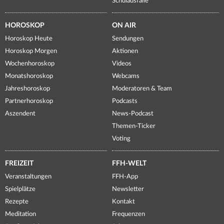
Schulausfälle
HOROSKOP
ON AIR
Horoskop Heute
Sendungen
Horoskop Morgen
Aktionen
Wochenhoroskop
Videos
Monatshoroskop
Webcams
Jahreshoroskop
Moderatoren & Team
Partnerhoroskop
Podcasts
Aszendent
News-Podcast
Themen-Ticker
Voting
FREIZEIT
FFH-WELT
Veranstaltungen
FFH-App
Spielplätze
Newsletter
Rezepte
Kontakt
Meditation
Frequenzen