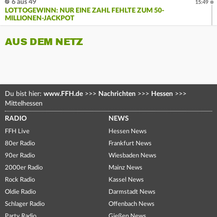
6 aus 49
15:49
LOTTOGEWINN: NUR EINE ZAHL FEHLTE ZUM 50-
MILLIONEN-JACKPOT
AUS DEM NETZ
Du bist hier:
www.FFH.de
>>>
Nachrichten
>>>
Hessen
>>>
Mittelhessen
RADIO
NEWS
FFH Live
Hessen News
80er Radio
Frankfurt News
90er Radio
Wiesbaden News
2000er Radio
Mainz News
Rock Radio
Kassel News
Oldie Radio
Darmstadt News
Schlager Radio
Offenbach News
Party Radio
Gießen News