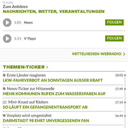
Zum Anhören
NACHRICHTEN, WETTER, VERANSTALTUNGEN
FOLGEN
1:05
News
FOLGEN
1:15
V-Tipps
MITTELHESSEN-WEBRADIO
THEMEN-TICKER
Erste Länder reagieren
18:03
LKW-FAHRVERBOT AN SONNTAGEN AUSSER KRAFT
News-Ticker zur Hitzewelle
17:49
MEHR KOMMUNEN RUFEN ZUM WASSERSPAREN AUF
Mini-Knast auf Rädern
17:14
SO LÄUFT EIN GEFANGENENTRANSPORT AB
Vorplatz wird umgestaltet
16:44
DARMSTADT 98 EHRT UNVERGESSENEN FAN