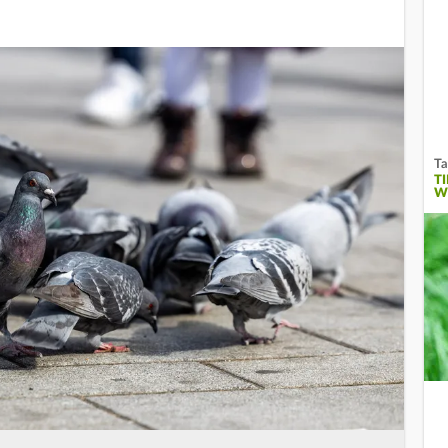
Ta
T
W