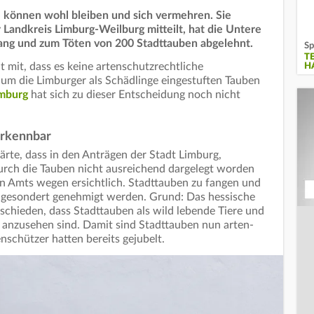
ie können wohl bleiben und sich vermehren. Sie
Landkreis Limburg-Weilburg mitteilt, hat die Untere
ng und zum Töten von 200 Stadttauben abgelehnt.
Sp
T
lt mit, dass es keine artenschutzrechtliche
H
m die Limburger als Schädlinge eingestuften Tauben
mburg
hat sich zu dieser Entscheidung noch nicht
erkennbar
rte, dass in den Anträgen der Stadt Limburg,
urch die Tauben nicht ausreichend dargelegt worden
n Amts wegen ersichtlich. Stadttauben zu fangen und
n gesondert genehmigt werden. Grund: Das hessische
chieden, dass Stadttauben als wild lebende Tiere und
e anzusehen sind. Damit sind Stadttauben nun arten-
nschützer hatten bereits gejubelt.