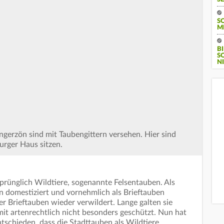
S
M
B
S
I
ngerzön sind mit Taubengittern versehen. Hier sind
urger Haus sitzen.
prünglich Wildtiere, sogenannte Felsentauben. Als
 domestiziert und vornehmlich als Brieftauben
ser Brieftauben wieder verwildert. Lange galten sie
it artenrechtlich nicht besonders geschützt. Nun hat
schieden, dass die Stadttauben als Wildtiere