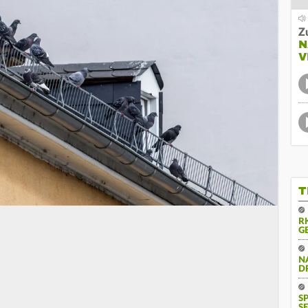
Z
N
V
T
R
G
N
D
S
SE