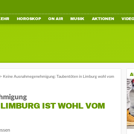
KEHR
HOROSKOP
ON AIR
MUSIK
AKTIONEN
VIDE
A
>
Keine Ausnahmegenehmigung: Taubentöten in Limburg wohl vom
ehmigung
 LIMBURG IST WOHL VOM
essen