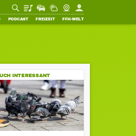
Playlist
Staupilot
Wetter
Webcam
Mein FFH
O
PODCAST
FREIZEIT
FFH-WELT
UCH INTERESSANT