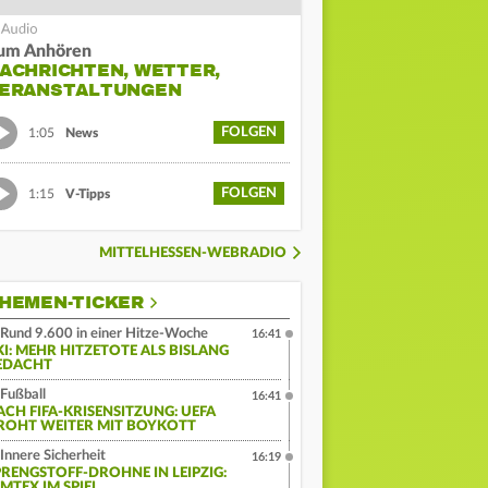
um Anhören
ACHRICHTEN, WETTER,
ERANSTALTUNGEN
FOLGEN
1:05
News
FOLGEN
1:15
V-Tipps
MITTELHESSEN-WEBRADIO
HEMEN-TICKER
Rund 9.600 in einer Hitze-Woche
16:41
KI: MEHR HITZETOTE ALS BISLANG
EDACHT
Fußball
16:41
ACH FIFA-KRISENSITZUNG: UEFA
ROHT WEITER MIT BOYKOTT
Innere Sicherheit
16:19
PRENGSTOFF-DROHNE IN LEIPZIG:
MTEX IM SPIEL