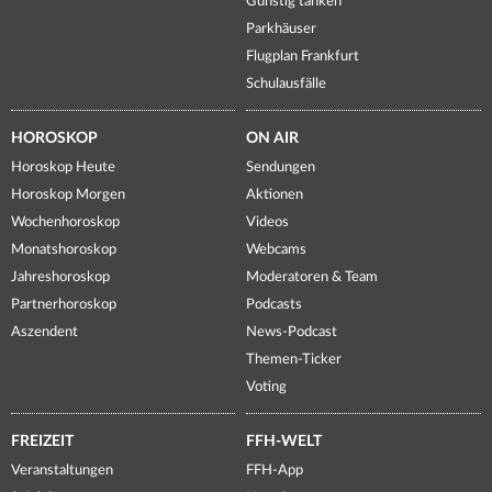
Günstig tanken
Parkhäuser
Flugplan Frankfurt
Schulausfälle
HOROSKOP
ON AIR
Horoskop Heute
Sendungen
Horoskop Morgen
Aktionen
Wochenhoroskop
Videos
Monatshoroskop
Webcams
Jahreshoroskop
Moderatoren & Team
Partnerhoroskop
Podcasts
Aszendent
News-Podcast
Themen-Ticker
Voting
FREIZEIT
FFH-WELT
Veranstaltungen
FFH-App