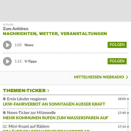
Zum Anhören
NACHRICHTEN, WETTER, VERANSTALTUNGEN
FOLGEN
1:05
News
FOLGEN
1:15
V-Tipps
MITTELHESSEN-WEBRADIO
THEMEN-TICKER
Erste Länder reagieren
18:03
LKW-FAHRVERBOT AN SONNTAGEN AUSSER KRAFT
News-Ticker zur Hitzewelle
17:49
MEHR KOMMUNEN RUFEN ZUM WASSERSPAREN AUF
Mini-Knast auf Rädern
17:14