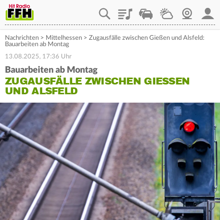
Playlist
Staupilot
Wetter
Webcam
Mein
Nachrichten
>
Mittelhessen
>
Zugausfälle zwischen Gießen und Alsfeld:
Bauarbeiten ab Montag
13.08.2025, 17:36 Uhr
Bauarbeiten ab Montag
ZUGAUSFÄLLE ZWISCHEN GIESSEN U
ND ALSFELD