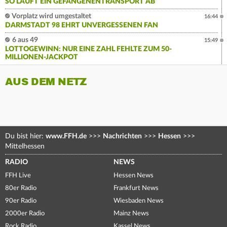
SO LÄUFT EIN GEFANGENENTRANSPORT AB
Vorplatz wird umgestaltet
16:44
DARMSTADT 98 EHRT UNVERGESSENEN FAN
6 aus 49
15:49
LOTTOGEWINN: NUR EINE ZAHL FEHLTE ZUM 50-
MILLIONEN-JACKPOT
AUS DEM NETZ
Du bist hier:
www.FFH.de
>>>
Nachrichten
>>>
Hessen
>>>
Mittelhessen
RADIO
NEWS
FFH Live
Hessen News
80er Radio
Frankfurt News
90er Radio
Wiesbaden News
2000er Radio
Mainz News
Rock Radio
Kassel News