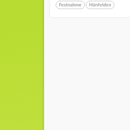
Festnahme
Hünfelden