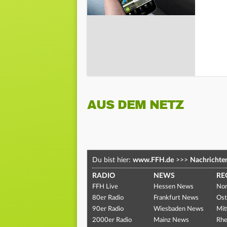
AUS DEM NETZ
Du bist hier:
www.FFH.de
>>>
Nachrichte
RADIO
NEWS
RE
FFH Live
Hessen News
Nor
80er Radio
Frankfurt News
Ost
90er Radio
Wiesbaden News
Mit
2000er Radio
Mainz News
Rhe