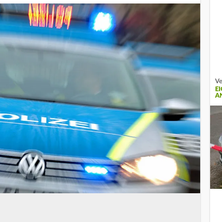
Ve
E
A