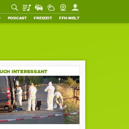
Playlist
Staupilot
Wetter
Webcam
Mein FFH
O
PODCAST
FREIZEIT
FFH-WELT
UCH INTERESSANT