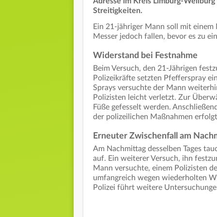
Adresse im Kreis Limburg-Weilburg
Streitigkeiten.
Ein 21-jähriger Mann soll mit einem
Messer jedoch fallen, bevor es zu ei
Widerstand bei Festnahme
Beim Versuch, den 21-Jährigen festz
Polizeikräfte setzten Pfefferspray ei
Sprays versuchte der Mann weiterhi
Polizisten leicht verletzt. Zur Übe
Füße gefesselt werden. Anschließend
der polizeilichen Maßnahmen erfolg
Erneuter Zwischenfall am Nach
Am Nachmittag desselben Tages tauc
auf. Ein weiterer Versuch, ihn fest
Mann versuchte, einem Polizisten de
umfangreich wegen wiederholten Wid
Polizei führt weitere Untersuchunge