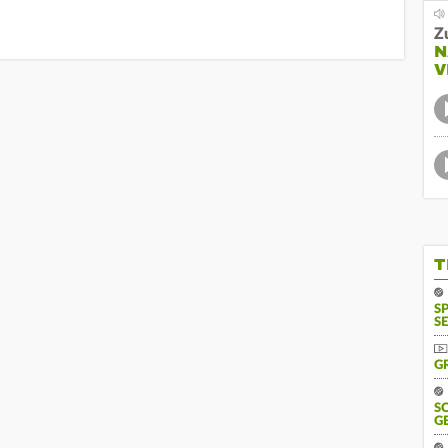
Z
N
V
T
S
SE
G
S
G