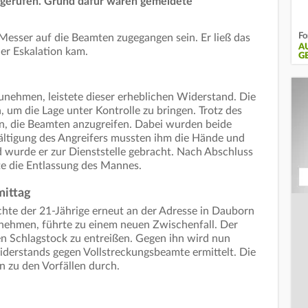
 gerufen. Grund dafür waren gemeldete
Fo
 Messer auf die Beamten zugegangen sein. Er ließ das
A
ner Eskalation kam.
G
unehmen, leistete dieser erheblichen Widerstand. Die
n, um die Lage unter Kontrolle zu bringen. Trotz des
n, die Beamten anzugreifen. Dabei wurden beide
rwältigung des Angreifers mussten ihm die Hände und
 wurde er zur Dienststelle gebracht. Nach Abschluss
te die Entlassung des Mannes.
mittag
hte der 21-Jährige erneut an der Adresse in Dauborn
zunehmen, führte zu einem neuen Zwischenfall. Der
n Schlagstock zu entreißen. Gegen ihn wird nun
erstands gegen Vollstreckungsbeamte ermittelt. Die
n zu den Vorfällen durch.