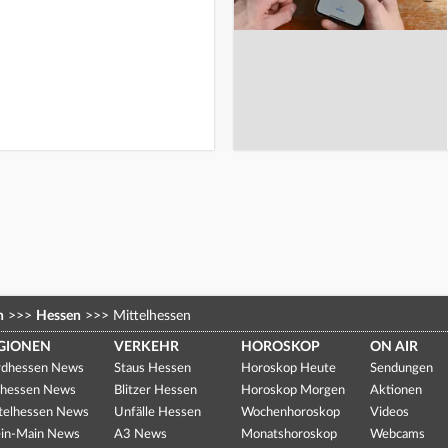
n
>>>
Hessen
>>>
Mittelhessen
GIONEN
VERKEHR
HOROSKOP
ON AIR
dhessen News
Staus Hessen
Horoskop Heute
Sendungen
hessen News
Blitzer Hessen
Horoskop Morgen
Aktionen
telhessen News
Unfälle Hessen
Wochenhoroskop
Videos
in-Main News
A3 News
Monatshoroskop
Webcams