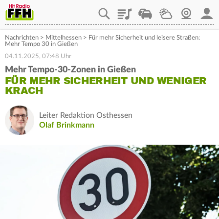
Playlist
Staupilot
Wetter
Webcam
Mein
Nachrichten
>
Mittelhessen
>
Für mehr Sicherheit und leisere Straßen:
Mehr Tempo 30 in Gießen
04.11.2025, 07:48 Uhr
Mehr Tempo-30-Zonen in Gießen
FÜR MEHR SICHERHEIT UND WENIGER
KRACH
Leiter Redaktion Osthessen
Olaf Brinkmann