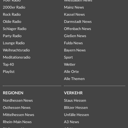
90er Radio
Wiesbaden News
2000er Radio
Mainz News
Rock Radio
Kassel News
Oldie Radio
Darmstadt News
Schlager Radio
Offenbach News
Party Radio
Gießen News
Lounge Radio
Fulda News
Weihnachtsradio
Bayern News
Meditationsradio
Sport
Top 40
Wetter
Playlist
Alle Orte
Alle Themen
REGIONEN
VERKEHR
Nordhessen News
Staus Hessen
Osthessen News
Blitzer Hessen
Mittelhessen News
Unfälle Hessen
Rhein-Main News
A3 News