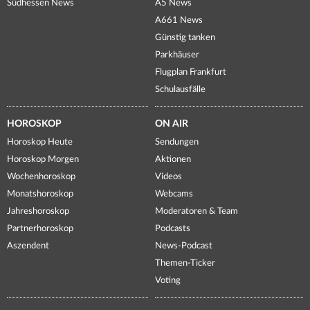
Südhessen News
A5 News
A661 News
Günstig tanken
Parkhäuser
Flugplan Frankfurt
Schulausfälle
HOROSKOP
ON AIR
Horoskop Heute
Sendungen
Horoskop Morgen
Aktionen
Wochenhoroskop
Videos
Monatshoroskop
Webcams
Jahreshoroskop
Moderatoren & Team
Partnerhoroskop
Podcasts
Aszendent
News-Podcast
Themen-Ticker
Voting