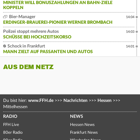
MINISTER WILL BONUSZAHLUNGEN AN BAHN-ZIELE
KOPPELN
Bier-Manager
14:04
ERDINGER-BRAUEREI-PIONIER WERNER BROMBACH
Polizei stoppt mehrere Autos
14:03
SCHÜSSE BEI HOCHZEITSKORSO
Schock in Frankfurt
14:01
MANN ZIELT AUF PASSANTEN UND AUTOS
AUS DEM NETZ
Du bist hier:
www.FFH.de
>>>
Nachrichten
>>>
Hessen
>>>
Mittelhessen
RADIO
NEWS
FFH Live
Hessen News
80er Radio
Frankfurt News