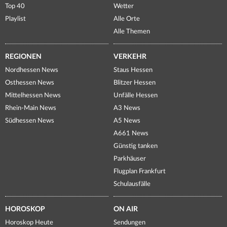
Top 40
Wetter
Playlist
Alle Orte
Alle Themen
REGIONEN
VERKEHR
Nordhessen News
Staus Hessen
Osthessen News
Blitzer Hessen
Mittelhessen News
Unfälle Hessen
Rhein-Main News
A3 News
Südhessen News
A5 News
A661 News
Günstig tanken
Parkhäuser
Flugplan Frankfurt
Schulausfälle
HOROSKOP
ON AIR
Horoskop Heute
Sendungen