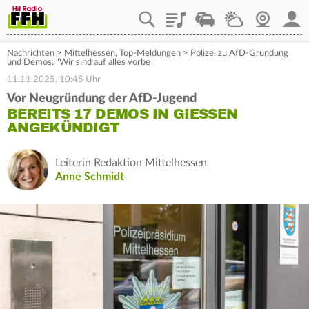
Playlist
Staupilot
Wetter
Webcam
Mein
Nachrichten
>
Mittelhessen
,
Top-Meldungen
>
Polizei zu AfD-Gründung
und Demos: "Wir sind auf alles vorbe
11.11.2025, 10:45 Uhr
Vor Neugründung der AfD-Jugend
BEREITS 17 DEMOS IN GIESSEN A
NGEKÜNDIGT
Leiterin Redaktion Mittelhessen
Anne Schmidt