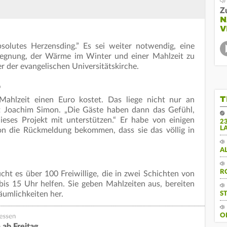
Z
N
V
solutes Herzensding.” Es sei weiter notwendig, eine
gegnung, der Wärme im Winter und einer Mahlzeit zu
er der evangelischen Universitätskirche.
o
T
Mahlzeit einen Euro kostet. Das liege nicht nur an
gt Joachim Simon. „Die Gäste haben dann das Gefühl,
dieses Projekt mit unterstützen.“ Er habe von einigen
2
L
n die Rückmeldung bekommen, dass sie das völlig in
A
R
ht es über 100 Freiwillige, die in zwei Schichten von
is 15 Uhr helfen. Sie geben Mahlzeiten aus, bereiten
Räumlichkeiten her.
S
O
 ab Freitag