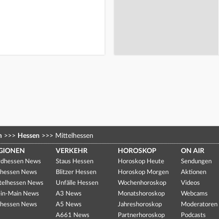
n
>>>
Hessen
>>>
Mittelhessen
GIONEN
VERKEHR
HOROSKOP
ON AIR
dhessen News
Staus Hessen
Horoskop Heute
Sendungen
hessen News
Blitzer Hessen
Horoskop Morgen
Aktionen
telhessen News
Unfälle Hessen
Wochenhoroskop
Videos
in-Main News
A3 News
Monatshoroskop
Webcams
hessen News
A5 News
Jahreshoroskop
Moderatoren
A661 News
Partnerhoroskop
Podcasts