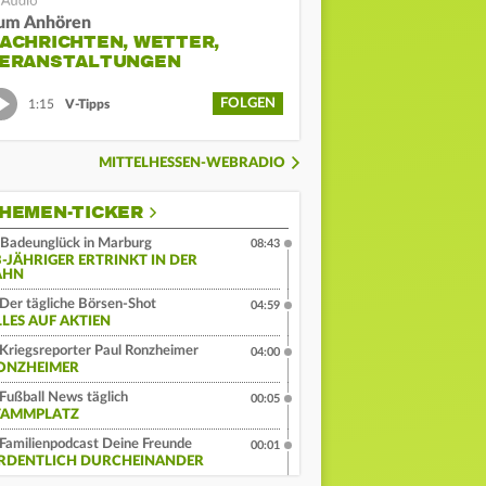
um Anhören
ACHRICHTEN, WETTER,
ERANSTALTUNGEN
FOLGEN
1:15
V-Tipps
MITTELHESSEN-WEBRADIO
HEMEN-TICKER
Badeunglück in Marburg
08:43
3-JÄHRIGER ERTRINKT IN DER
AHN
Der tägliche Börsen-Shot
04:59
LLES AUF AKTIEN
Kriegsreporter Paul Ronzheimer
04:00
ONZHEIMER
Fußball News täglich
00:05
TAMMPLATZ
Familienpodcast Deine Freunde
00:01
RDENTLICH DURCHEINANDER