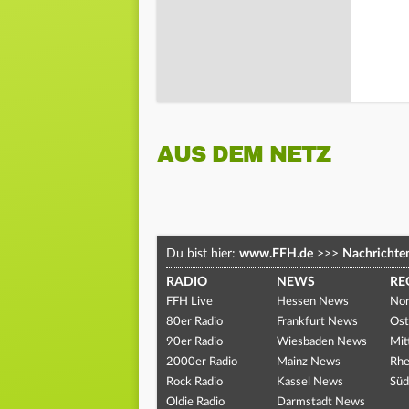
AUS DEM NETZ
Du bist hier:
www.FFH.de
>>>
Nachrichte
RADIO
NEWS
RE
FFH Live
Hessen News
Nor
80er Radio
Frankfurt News
Ost
90er Radio
Wiesbaden News
Mit
2000er Radio
Mainz News
Rhe
Rock Radio
Kassel News
Süd
Oldie Radio
Darmstadt News