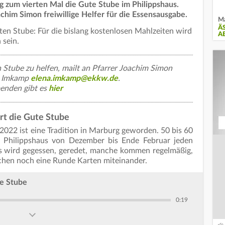
 zum vierten Mal die Gute Stube im Philippshaus.
chim Simon freiwillige Helfer für die Essensausgabe.
Ma
Ä
ten Stube: Für die bislang kostenlosen Mahlzeiten wird
A
 sein.
n Stube zu helfen, mailt an Pfarrer Joachim Simon
a Imkamp
elena.imkamp@ekkw.de
.
penden gibt es
hier
rt die Gute Stube
022 ist eine Tradition in Marburg geworden. 50 bis 60
m Philippshaus von Dezember bis Ende Februar jeden
s wird gegessen, geredet, manche kommen regelmäßig,
chen noch eine Runde Karten miteinander.
te Stube
0:19