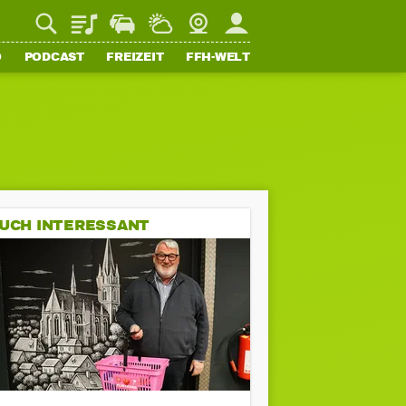
Playlist
Staupilot
Wetter
Webcam
Mein FFH
O
PODCAST
FREIZEIT
FFH-WELT
UCH INTERESSANT