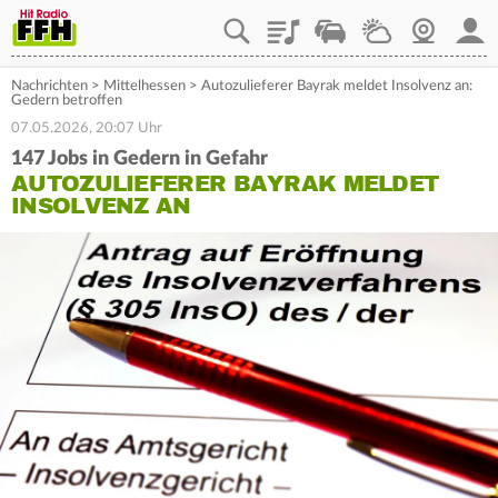
Playlist
Staupilot
Wetter
Webcam
Mein
Nachrichten
>
Mittelhessen
>
Autozulieferer Bayrak meldet Insolvenz an:
Gedern betroffen
07.05.2026, 20:07 Uhr
147 Jobs in Gedern in Gefahr
AUTOZULIEFERER BAYRAK MELDET
INSOLVENZ AN