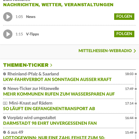
NACHRICHTEN, WETTER, VERANSTALTUNGEN
FOLGEN
1:05
News
FOLGEN
1:15
V-Tipps
MITTELHESSEN-WEBRADIO
THEMEN-TICKER
Rheinland-Pfalz & Saarland
18:03
LKW-FAHRVERBOT AN SONNTAGEN AUSSER KRAFT
News-Ticker zur Hitzewelle
17:49
MEHR KOMMUNEN RUFEN ZUM WASSERSPAREN AUF
Mini-Knast auf Rädern
17:14
SO LÄUFT EIN GEFANGENENTRANSPORT AB
Vorplatz wird umgestaltet
16:44
DARMSTADT 98 EHRT UNVERGESSENEN FAN
6 aus 49
15:49
LOTTOGEWINN: NUR EINE ZAHL FEHLTE ZUM 50-