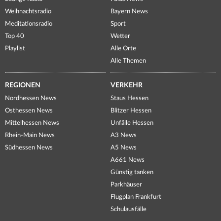
Weihnachtsradio
Bayern News
Meditationsradio
Sport
Top 40
Wetter
Playlist
Alle Orte
Alle Themen
REGIONEN
VERKEHR
Nordhessen News
Staus Hessen
Osthessen News
Blitzer Hessen
Mittelhessen News
Unfälle Hessen
Rhein-Main News
A3 News
Südhessen News
A5 News
A661 News
Günstig tanken
Parkhäuser
Flugplan Frankfurt
Schulausfälle